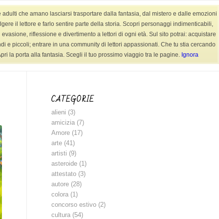
e adulti che amano lasciarsi trasportare dalla fantasia, dal mistero e dalle emozioni
AUDIOFIABE
CONTATTI
SHOP LIBRI
re il lettore e farlo sentire parte della storia. Scopri personaggi indimenticabili,
evasione, riflessione e divertimento a lettori di ogni età. Sul sito potrai: acquistare
randi e piccoli; entrare in una community di lettori appassionati. Che tu stia cercando
ri la porta alla fantasia. Scegli il tuo prossimo viaggio tra le pagine.
Ignora
Sei in:
Home
/
BLOG
/
Fiaba animali
CATEGORIE
alieni
(3)
amicizia
(7)
Amore
(17)
arte
(41)
artisti
(9)
asteroide
(1)
attestato
(3)
autore
(28)
colora
(1)
concorso estivo
(2)
cultura
(54)