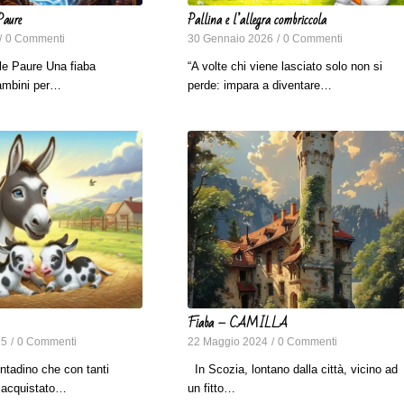
Paure
Pallina e l’allegra combriccola
/
0 Commenti
30 Gennaio 2026
/
0 Commenti
le Paure Una fiaba
“A volte chi viene lasciato solo non si
bambini per…
perde: impara a diventare…
Fiaba – CAMILLA
25
/
0 Commenti
22 Maggio 2024
/
0 Commenti
ontadino che con tanti
In Scozia, lontano dalla città, vicino ad
a acquistato…
un fitto…