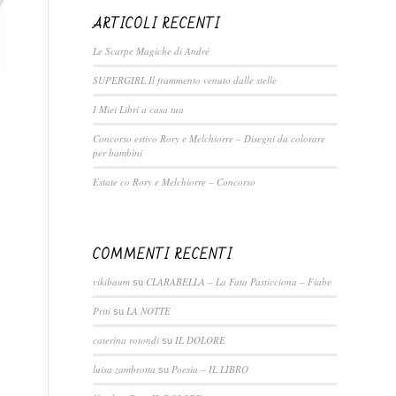
ARTICOLI RECENTI
Le Scarpe Magiche di André
SUPERGIRL Il frammento venuto dalle stelle
I Miei Libri a casa tua
Concorso estivo Rory e Melchiorre – Disegni da colorare
per bambini
Estate co Rory e Melchiorre – Concorso
COMMENTI RECENTI
vikibaum
CLARABELLA – La Fata Pasticciona – Fiabe
su
Priti
LA NOTTE
su
caterina rotondi
IL DOLORE
su
luisa zambrotta
Poesia – IL LIBRO
su