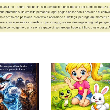
asciano il segno. Nel nostro sito troverai libri unici pensati per bambini, ragazzi 
HOME
LIBRI
LIBRI YANG ADULT
VIDEO
orie profonde sulla crescita personale, ogni pagina nasce con il desiderio di coinvolge
ro è scritto con passione, creatività e attenzione ai dettagli, per regalare momenti di 
ggere sinossi, estratti e curiosità sui personaggi; trovare idee regalo originali per g
 coinvolgente o una storia capace di ispirare, qui troverai il libro giusto per te. Ap