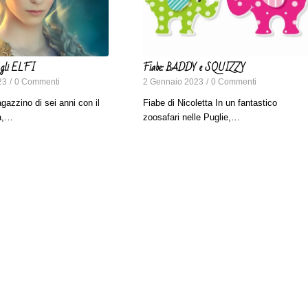
 gli ELFI
Fiabe: BADDY e SQUIZZY
23
/
0 Commenti
2 Gennaio 2023
/
0 Commenti
agazzino di sei anni con il
Fiabe di Nicoletta In un fantastico
na,…
zoosafari nelle Puglie,…