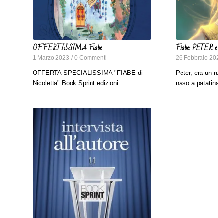
OFFERTISSIMA Fiabe
Fiabe: PETER e
1 Marzo 2023
/
0 Commenti
26 Febbraio 20
OFFERTA SPECIALISSIMA "FIABE di
Peter, era un r
Nicoletta" Book Sprint edizioni…
naso a patati