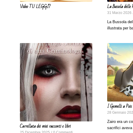
Video TU LEGGI?
La Bussola delle 
31 Marzo 2026
La Bussola del
illustrata per 
I Gemelli a Pois
28 Gennaio 20
Zairo era un c
Carrellata dei miei racconti e libri
sacrifici avev
25 Dicembre 2025
/
0 Commenti