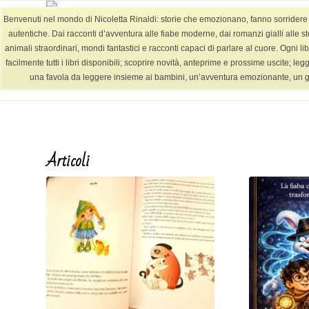
Benvenuti nel mondo di Nicoletta Rinaldi: storie che emozionano, fanno sorridere e l
autentiche. Dai racconti d’avventura alle fiabe moderne, dai romanzi gialli alle st
animali straordinari, mondi fantastici e racconti capaci di parlare al cuore. Ogni lib
facilmente tutti i libri disponibili; scoprire novità, anteprime e prossime uscite; le
Tag Archivio per: Fiaba animali
una favola da leggere insieme ai bambini, un’avventura emozionante, un giallo
Articoli