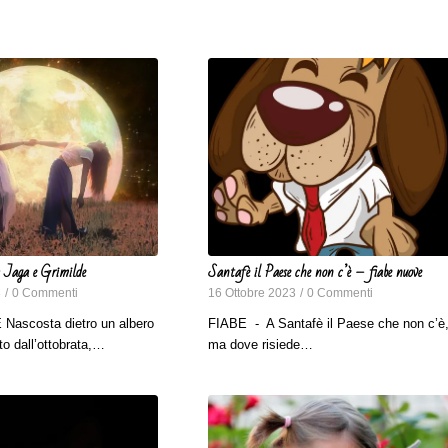
 Jaga e Grimilde
Santafè il Paese che non c’è – fiabe nuove
3
/
0 Commenti
16 Ottobre 2023
/
0 Commenti
ascosta dietro un albero
FIABE - A Santafè il Paese che non c’è
nto dall’ottobrata,…
ma dove risiede…