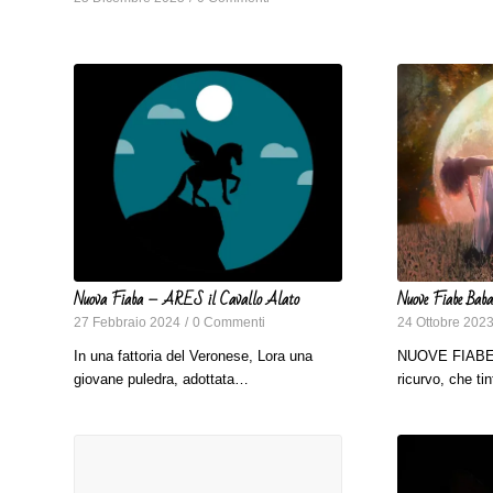
Nuova Fiaba – ARES il Cavallo Alato
Nuove Fiabe Baba
27 Febbraio 2024
/
0 Commenti
24 Ottobre 202
In una fattoria del Veronese, Lora una
NUOVE FIABE N
giovane puledra, adottata…
ricurvo, che ti