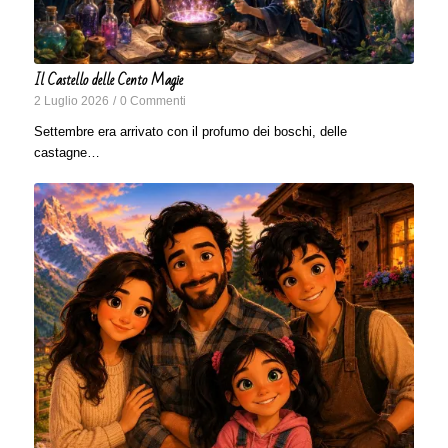
Il Castello delle Cento Magie
2 Luglio 2026
/
0 Commenti
Settembre era arrivato con il profumo dei boschi, delle
castagne…