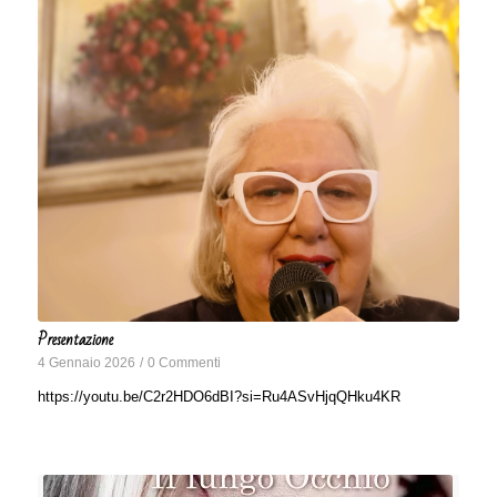
Presentazione
4 Gennaio 2026
/
0 Commenti
https://youtu.be/C2r2HDO6dBI?si=Ru4ASvHjqQHku4KR