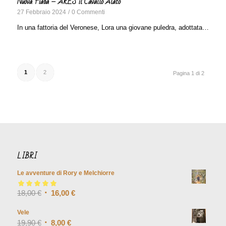
Nuova Fiaba – ARES il Cavallo Alato
27 Febbraio 2024
/
0 Commenti
In una fattoria del Veronese, Lora una giovane puledra, adottata…
1
2
Pagina 1 di 2
LIBRI
Le avventure di Rory e Melchiorre
Valutato
18,00
€
5.00
su
16,00
€
5
Vele
19,90
€
8,00
€