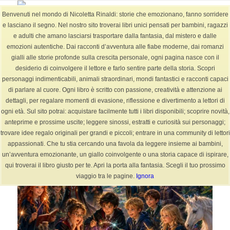
Benvenuti nel mondo di Nicoletta Rinaldi: storie che emozionano, fanno sorridere
e lasciano il segno. Nel nostro sito troverai libri unici pensati per bambini, ragazzi
e adulti che amano lasciarsi trasportare dalla fantasia, dal mistero e dalle
emozioni autentiche. Dai racconti d’avventura alle fiabe moderne, dai romanzi
Archivio per categoria: favola
gialli alle storie profonde sulla crescita personale, ogni pagina nasce con il
Sei in:
Home
/
BLOG
/
favola
desiderio di coinvolgere il lettore e farlo sentire parte della storia. Scopri
personaggi indimenticabili, animali straordinari, mondi fantastici e racconti capaci
di parlare al cuore. Ogni libro è scritto con passione, creatività e attenzione ai
dettagli, per regalare momenti di evasione, riflessione e divertimento a lettori di
ogni età. Sul sito potrai: acquistare facilmente tutti i libri disponibili; scoprire novità,
anteprime e prossime uscite; leggere sinossi, estratti e curiosità sui personaggi;
trovare idee regalo originali per grandi e piccoli; entrare in una community di lettori
appassionati. Che tu stia cercando una favola da leggere insieme ai bambini,
un’avventura emozionante, un giallo coinvolgente o una storia capace di ispirare,
qui troverai il libro giusto per te. Apri la porta alla fantasia. Scegli il tuo prossimo
viaggio tra le pagine.
Ignora