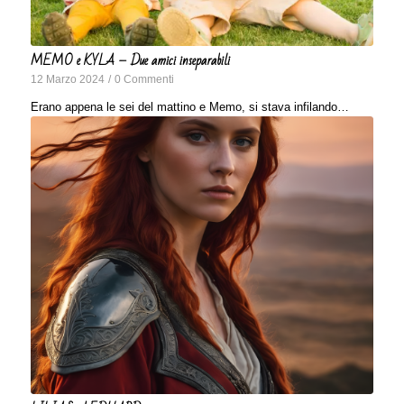
MEMO e KYLA – Due amici inseparabili
12 Marzo 2024
/
0 Commenti
Erano appena le sei del mattino e Memo, si stava infilando…