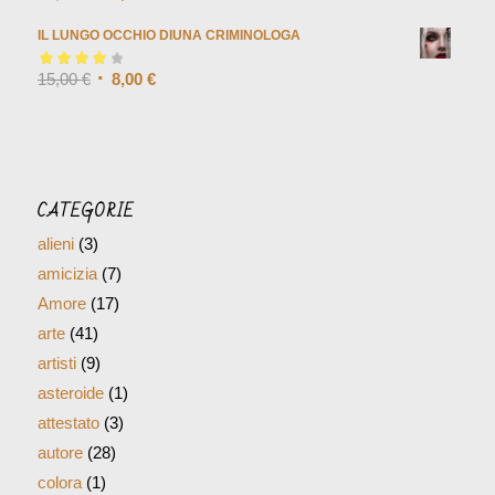
IL LUNGO OCCHIO DIUNA CRIMINOLOGA
Valutato
15,00
€
4.00
8,00
€
su 5
CATEGORIE
alieni
(3)
amicizia
(7)
Amore
(17)
arte
(41)
artisti
(9)
asteroide
(1)
attestato
(3)
autore
(28)
colora
(1)