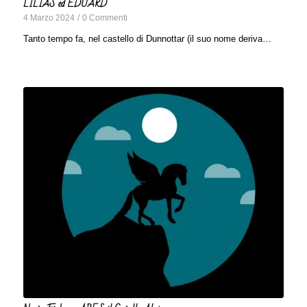
LILIAS ed EDUARD
4 Marzo 2024
/
0 Commenti
Tanto tempo fa, nel castello di Dunnottar (il suo nome deriva…