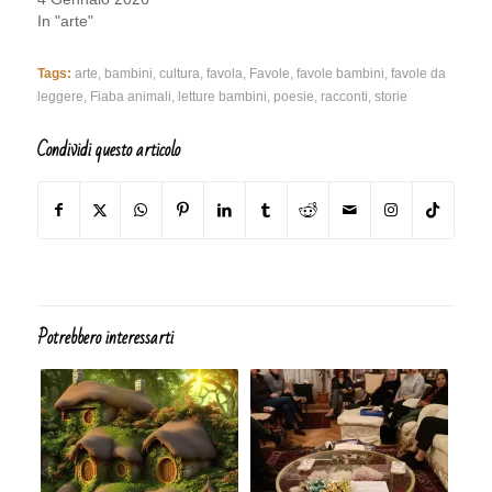
In "arte"
Tags:
arte
,
bambini
,
cultura
,
favola
,
Favole
,
favole bambini
,
favole da
leggere
,
Fiaba animali
,
letture bambini
,
poesie
,
racconti
,
storie
Condividi questo articolo
Potrebbero interessarti