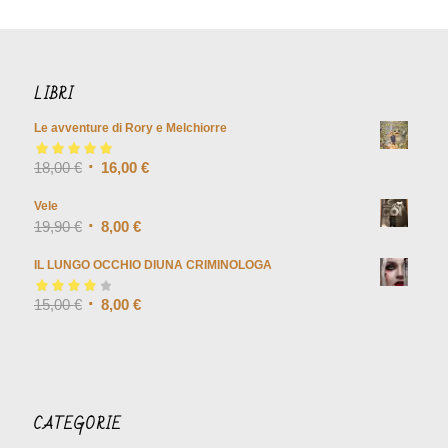
LIBRI
Le avventure di Rory e Melchiorre
Valutato
18,00
€
5.00
su
16,00
€
5
Vele
19,90
€
8,00
€
IL LUNGO OCCHIO DIUNA CRIMINOLOGA
Valutato
15,00
€
4.00
8,00
€
su 5
CATEGORIE