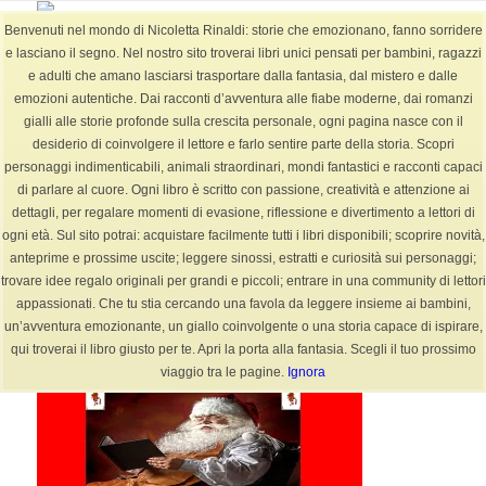
Benvenuti nel mondo di Nicoletta Rinaldi: storie che emozionano, fanno sorridere
e lasciano il segno. Nel nostro sito troverai libri unici pensati per bambini, ragazzi
e adulti che amano lasciarsi trasportare dalla fantasia, dal mistero e dalle
emozioni autentiche. Dai racconti d’avventura alle fiabe moderne, dai romanzi
BLOG
gialli alle storie profonde sulla crescita personale, ogni pagina nasce con il
Sei in:
Home
/
BLOG
/
cultura
/
Carrellata dei miei racconti e libri
desiderio di coinvolgere il lettore e farlo sentire parte della storia. Scopri
personaggi indimenticabili, animali straordinari, mondi fantastici e racconti capaci
di parlare al cuore. Ogni libro è scritto con passione, creatività e attenzione ai
dettagli, per regalare momenti di evasione, riflessione e divertimento a lettori di
Carrellata dei miei racconti e libri
ogni età. Sul sito potrai: acquistare facilmente tutti i libri disponibili; scoprire novità,
anteprime e prossime uscite; leggere sinossi, estratti e curiosità sui personaggi;
/
/
25 Dicembre 2025
0 Commenti
in
cultura
,
favola
,
fiabe
,
Fiabe +6-12 anni
,
trovare idee regalo originali per grandi e piccoli; entrare in una community di lettori
fiabe per bambini
,
leggere
,
Libri
,
Narrativa +13 Adulti
,
natale
,
pace
,
poesia
,
appassionati. Che tu stia cercando una favola da leggere insieme ai bambini,
/
racconti
,
racconto
,
racconto giallo
,
scrittrice
,
storie
da
NicolettaR
un’avventura emozionante, un giallo coinvolgente o una storia capace di ispirare,
qui troverai il libro giusto per te. Apri la porta alla fantasia. Scegli il tuo prossimo
viaggio tra le pagine.
Ignora