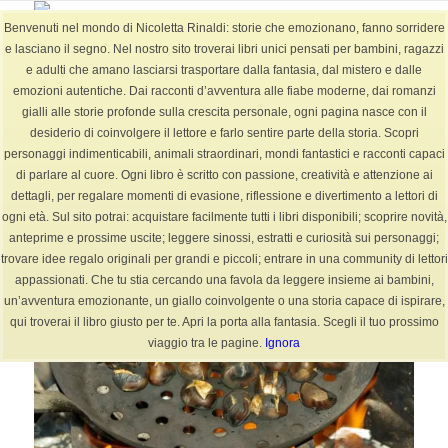
Benvenuti nel mondo di Nicoletta Rinaldi: storie che emozionano, fanno sorridere
e lasciano il segno. Nel nostro sito troverai libri unici pensati per bambini, ragazzi
e adulti che amano lasciarsi trasportare dalla fantasia, dal mistero e dalle
emozioni autentiche. Dai racconti d’avventura alle fiabe moderne, dai romanzi
Archivio per mese: Ottobre, 2024
gialli alle storie profonde sulla crescita personale, ogni pagina nasce con il
Sei in:
Home
/
BLOG
/
2024
/
Ottobre
desiderio di coinvolgere il lettore e farlo sentire parte della storia. Scopri
personaggi indimenticabili, animali straordinari, mondi fantastici e racconti capaci
di parlare al cuore. Ogni libro è scritto con passione, creatività e attenzione ai
dettagli, per regalare momenti di evasione, riflessione e divertimento a lettori di
ogni età. Sul sito potrai: acquistare facilmente tutti i libri disponibili; scoprire novità,
anteprime e prossime uscite; leggere sinossi, estratti e curiosità sui personaggi;
trovare idee regalo originali per grandi e piccoli; entrare in una community di lettori
appassionati. Che tu stia cercando una favola da leggere insieme ai bambini,
un’avventura emozionante, un giallo coinvolgente o una storia capace di ispirare,
qui troverai il libro giusto per te. Apri la porta alla fantasia. Scegli il tuo prossimo
viaggio tra le pagine.
Ignora