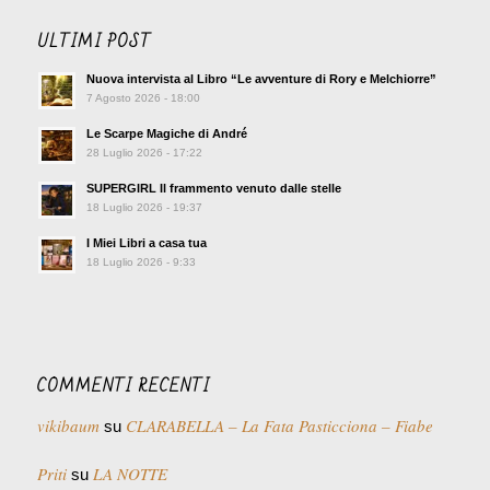
ULTIMI POST
Nuova intervista al Libro “Le avventure di Rory e Melchiorre”
7 Agosto 2026 - 18:00
Le Scarpe Magiche di André
28 Luglio 2026 - 17:22
SUPERGIRL Il frammento venuto dalle stelle
18 Luglio 2026 - 19:37
I Miei Libri a casa tua
18 Luglio 2026 - 9:33
COMMENTI RECENTI
vikibaum
CLARABELLA – La Fata Pasticciona – Fiabe
su
Priti
LA NOTTE
su