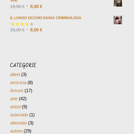
Vele
19,90
€
8,00
€
IL LUNGO OCCHIO DIUNA CRIMINOLOGA
Valutato
15,00
€
4.00
8,00
€
su 5
CATEGORIE
alieni
(3)
amicizia
(8)
Amore
(17)
arte
(42)
artisti
(9)
asteroide
(1)
attestato
(3)
autore
(29)