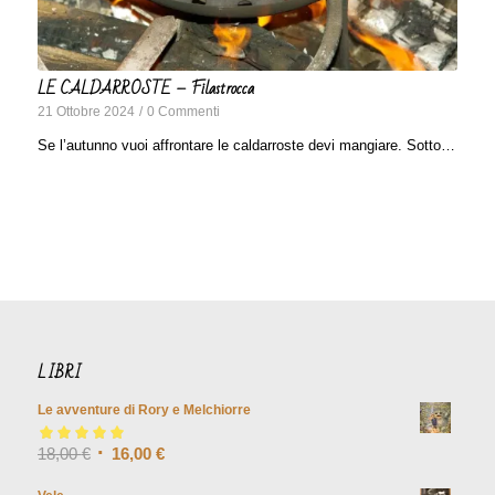
LE CALDARROSTE – Filastrocca
21 Ottobre 2024
/
0 Commenti
Se l’autunno vuoi affrontare le caldarroste devi mangiare. Sotto…
LIBRI
Le avventure di Rory e Melchiorre
Valutato
18,00
€
5.00
su
16,00
€
5