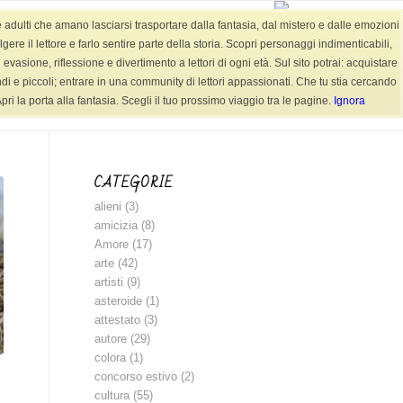
e adulti che amano lasciarsi trasportare dalla fantasia, dal mistero e dalle emozioni
AUDIOFIABE
CONTATTI
SHOP LIBRI
re il lettore e farlo sentire parte della storia. Scopri personaggi indimenticabili,
evasione, riflessione e divertimento a lettori di ogni età. Sul sito potrai: acquistare
randi e piccoli; entrare in una community di lettori appassionati. Che tu stia cercando
ri la porta alla fantasia. Scegli il tuo prossimo viaggio tra le pagine.
Ignora
Sei in:
Home
/
BLOG
/
2022
/
Luglio
CATEGORIE
alieni
(3)
amicizia
(8)
Amore
(17)
arte
(42)
artisti
(9)
asteroide
(1)
attestato
(3)
autore
(29)
colora
(1)
concorso estivo
(2)
cultura
(55)