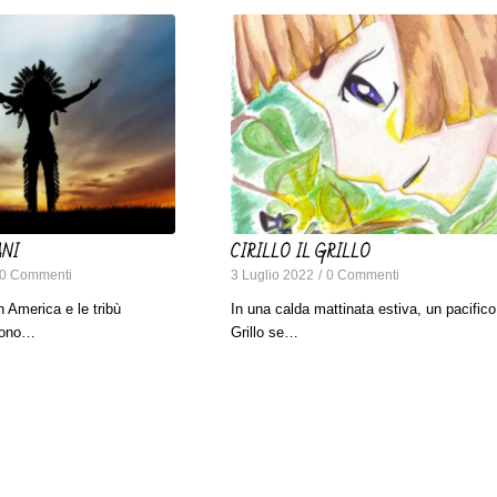
ANI
CIRILLO IL GRILLO
0 Commenti
3 Luglio 2022
/
0 Commenti
 America e le tribù
In una calda mattinata estiva, un pacifico
arono…
Grillo se…