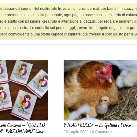
asciano il segno. Nel nostro sito troverai libri unici pensati per bambini, ragazzi 
HOME
LIBRI
LIBRI YANG ADULT
VIDEO
orie profonde sulla crescita personale, ogni pagina nasce con il desiderio di coinvolge
ro è scritto con passione, creatività e attenzione ai dettagli, per regalare momenti di 
ggere sinossi, estratti e curiosità sui personaggi; trovare idee regalo originali per g
 coinvolgente o una storia capace di ispirare, qui troverai il libro giusto per te. Ap
azione Concorso – “QUELLO
FILASTROCCA – La Gallina e l’Uovo
E RACCONTANO” Casa
25 Luglio 2022
/
0 Commenti