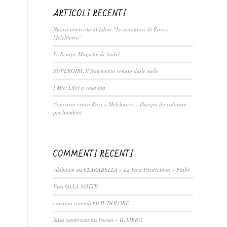
ARTICOLI RECENTI
Nuova intervista al Libro “Le avventure di Rory e
Melchiorre”
Le Scarpe Magiche di André
SUPERGIRL Il frammento venuto dalle stelle
I Miei Libri a casa tua
Concorso estivo Rory e Melchiorre – Disegni da colorare
per bambini
COMMENTI RECENTI
vikibaum
CLARABELLA – La Fata Pasticciona – Fiabe
su
Priti
LA NOTTE
su
caterina rotondi
IL DOLORE
su
luisa zambrotta
Poesia – IL LIBRO
su