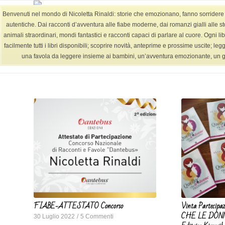
Benvenuti nel mondo di Nicoletta Rinaldi: storie che emozionano, fanno sorridere e l
autentiche. Dai racconti d’avventura alle fiabe moderne, dai romanzi gialli alle st
animali straordinari, mondi fantastici e racconti capaci di parlare al cuore. Ogni lib
facilmente tutti i libri disponibili; scoprire novità, anteprime e prossime uscite; le
Archivio per mese: Luglio, 2022
una favola da leggere insieme ai bambini, un’avventura emozionante, un giallo
FIABE-ATTESTATO Concorso
Vinta Partecip
CHE LE DONN
30 Luglio 2022
/
5 Commenti