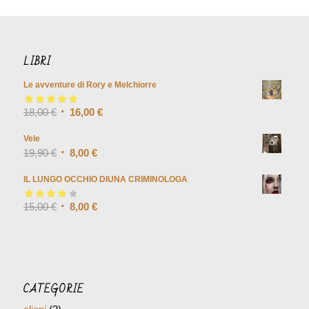
LIBRI
Le avventure di Rory e Melchiorre
Valutato
18,00
€
5.00
su
16,00
€
5
Vele
19,90
€
8,00
€
IL LUNGO OCCHIO DIUNA CRIMINOLOGA
Valutato
15,00
€
4.00
8,00
€
su 5
CATEGORIE