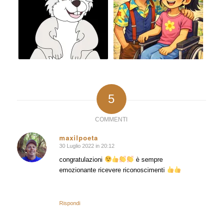
5
COMMENTI
maxilpoeta
30 Luglio 2022 in 20:12
dice:
congratulazioni
è sempre
emozionante ricevere riconoscimenti
Rispondi