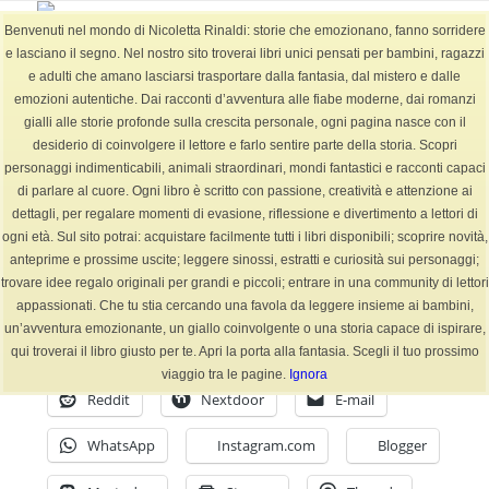
Benvenuti nel mondo di Nicoletta Rinaldi: storie che emozionano, fanno sorridere
e lasciano il segno. Nel nostro sito troverai libri unici pensati per bambini, ragazzi
e adulti che amano lasciarsi trasportare dalla fantasia, dal mistero e dalle
emozioni autentiche. Dai racconti d’avventura alle fiabe moderne, dai romanzi
BLOG
gialli alle storie profonde sulla crescita personale, ogni pagina nasce con il
Sei in:
Home
/
BLOG
/
attestato
/
FIABE-ATTESTATO Concorso
desiderio di coinvolgere il lettore e farlo sentire parte della storia. Scopri
personaggi indimenticabili, animali straordinari, mondi fantastici e racconti capaci
di parlare al cuore. Ogni libro è scritto con passione, creatività e attenzione ai
dettagli, per regalare momenti di evasione, riflessione e divertimento a lettori di
FIABE-ATTESTATO Concorso
ogni età. Sul sito potrai: acquistare facilmente tutti i libri disponibili; scoprire novità,
anteprime e prossime uscite; leggere sinossi, estratti e curiosità sui personaggi;
/
/
/
30 Luglio 2022
5 Commenti
in
attestato
,
Vario Tipo
da
NicolettaR
trovare idee regalo originali per grandi e piccoli; entrare in una community di lettori
Facebook
X
LinkedIn
appassionati. Che tu stia cercando una favola da leggere insieme ai bambini,
un’avventura emozionante, un giallo coinvolgente o una storia capace di ispirare,
Tumblr
Telegram
Pinterest
qui troverai il libro giusto per te. Apri la porta alla fantasia. Scegli il tuo prossimo
viaggio tra le pagine.
Ignora
Reddit
Nextdoor
E-mail
WhatsApp
Instagram.com
Blogger