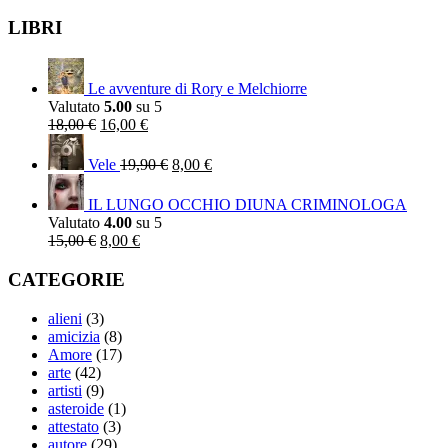
LIBRI
Le avventure di Rory e Melchiorre
Valutato
5.00
su 5
Il
Il
18,00
€
16,00
€
prezzo
prezzo
Il
Il
originale
attuale
prezzo
prezzo
Vele
19,90
€
8,00
€
era:
è:
originale
attuale
18,00 €.
16,00 €.
era:
è:
IL LUNGO OCCHIO DIUNA CRIMINOLOGA
19,90 €.
8,00 €.
Valutato
4.00
su 5
Il
Il
15,00
€
8,00
€
prezzo
prezzo
originale
attuale
CATEGORIE
era:
è:
15,00 €.
8,00 €.
alieni
(3)
amicizia
(8)
Amore
(17)
arte
(42)
artisti
(9)
asteroide
(1)
attestato
(3)
autore
(29)