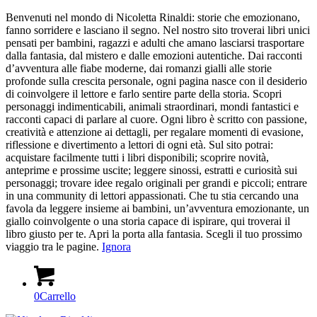
Benvenuti nel mondo di Nicoletta Rinaldi: storie che emozionano,
fanno sorridere e lasciano il segno. Nel nostro sito troverai libri unici
pensati per bambini, ragazzi e adulti che amano lasciarsi trasportare
dalla fantasia, dal mistero e dalle emozioni autentiche. Dai racconti
d’avventura alle fiabe moderne, dai romanzi gialli alle storie
profonde sulla crescita personale, ogni pagina nasce con il desiderio
di coinvolgere il lettore e farlo sentire parte della storia. Scopri
personaggi indimenticabili, animali straordinari, mondi fantastici e
racconti capaci di parlare al cuore. Ogni libro è scritto con passione,
creatività e attenzione ai dettagli, per regalare momenti di evasione,
riflessione e divertimento a lettori di ogni età. Sul sito potrai:
acquistare facilmente tutti i libri disponibili; scoprire novità,
anteprime e prossime uscite; leggere sinossi, estratti e curiosità sui
personaggi; trovare idee regalo originali per grandi e piccoli; entrare
in una community di lettori appassionati. Che tu stia cercando una
favola da leggere insieme ai bambini, un’avventura emozionante, un
giallo coinvolgente o una storia capace di ispirare, qui troverai il
libro giusto per te. Apri la porta alla fantasia. Scegli il tuo prossimo
viaggio tra le pagine.
Ignora
0
Carrello