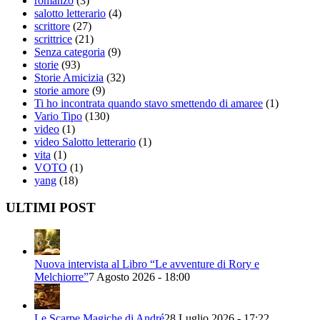
romanzo
(3)
salotto letterario
(4)
scrittore
(27)
scrittrice
(21)
Senza categoria
(9)
storie
(93)
Storie Amicizia
(32)
storie amore
(9)
Ti ho incontrata quando stavo smettendo di amaree
(1)
Vario Tipo
(130)
video
(1)
video Salotto letterario
(1)
vita
(1)
VOTO
(1)
yang
(18)
ULTIMI POST
Nuova intervista al Libro “Le avventure di Rory e
Melchiorre”
7 Agosto 2026 - 18:00
Le Scarpe Magiche di André
28 Luglio 2026 - 17:22