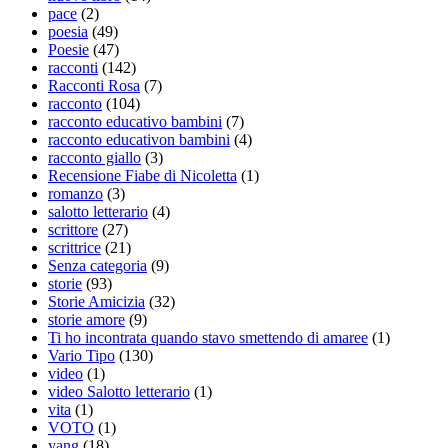
pace
(2)
poesia
(49)
Poesie
(47)
racconti
(142)
Racconti Rosa
(7)
racconto
(104)
racconto educativo bambini
(7)
racconto educativon bambini
(4)
racconto giallo
(3)
Recensione Fiabe di Nicoletta
(1)
romanzo
(3)
salotto letterario
(4)
scrittore
(27)
scrittrice
(21)
Senza categoria
(9)
storie
(93)
Storie Amicizia
(32)
storie amore
(9)
Ti ho incontrata quando stavo smettendo di amaree
(1)
Vario Tipo
(130)
video
(1)
video Salotto letterario
(1)
vita
(1)
VOTO
(1)
yang
(18)