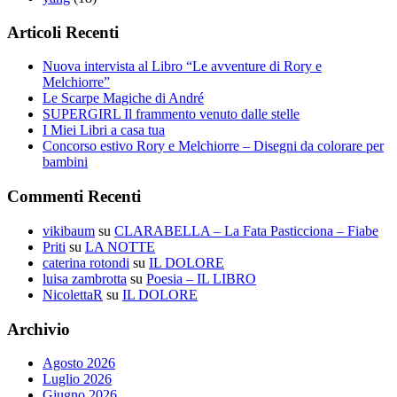
Articoli Recenti
Nuova intervista al Libro “Le avventure di Rory e
Melchiorre”
Le Scarpe Magiche di André
SUPERGIRL Il frammento venuto dalle stelle
I Miei Libri a casa tua
Concorso estivo Rory e Melchiorre – Disegni da colorare per
bambini
Commenti Recenti
vikibaum
su
CLARABELLA – La Fata Pasticciona – Fiabe
Priti
su
LA NOTTE
caterina rotondi
su
IL DOLORE
luisa zambrotta
su
Poesia – IL LIBRO
NicolettaR
su
IL DOLORE
Archivio
Agosto 2026
Luglio 2026
Giugno 2026