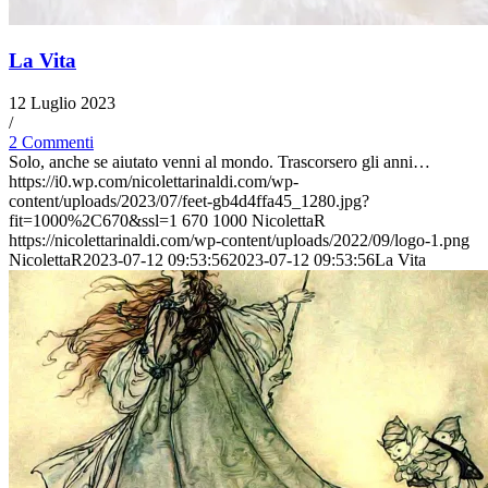
La Vita
12 Luglio 2023
/
2 Commenti
Solo, anche se aiutato venni al mondo. Trascorsero gli anni…
https://i0.wp.com/nicolettarinaldi.com/wp-
content/uploads/2023/07/feet-gb4d4ffa45_1280.jpg?
fit=1000%2C670&ssl=1
670
1000
NicolettaR
https://nicolettarinaldi.com/wp-content/uploads/2022/09/logo-1.png
NicolettaR
2023-07-12 09:53:56
2023-07-12 09:53:56
La Vita