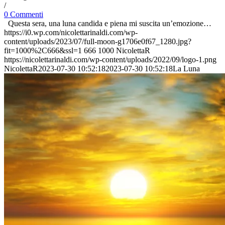
/
0 Commenti
Questa sera, una luna candida e piena mi suscita un’emozione…
https://i0.wp.com/nicolettarinaldi.com/wp-
content/uploads/2023/07/full-moon-g1706e0f67_1280.jpg?
fit=1000%2C666&ssl=1
666
1000
NicolettaR
https://nicolettarinaldi.com/wp-content/uploads/2022/09/logo-1.png
NicolettaR
2023-07-30 10:52:18
2023-07-30 10:52:18
La Luna