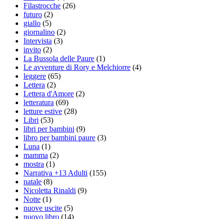
Filastrocche
(26)
futuro
(2)
giallo
(5)
giornalino
(2)
Intervista
(3)
invito
(2)
La Bussola delle Paure
(1)
Le avventure di Rory e Melchiorre
(4)
leggere
(65)
Lettera
(2)
Lettera d'Amore
(2)
letteratura
(69)
letture estive
(28)
Libri
(53)
libri per bambini
(9)
libro per bambini paure
(3)
Luna
(1)
mamma
(2)
mostra
(1)
Narrativa +13 Adulti
(155)
natale
(8)
Nicoletta Rinaldi
(9)
Notte
(1)
nuove uscite
(5)
nuovo libro
(14)