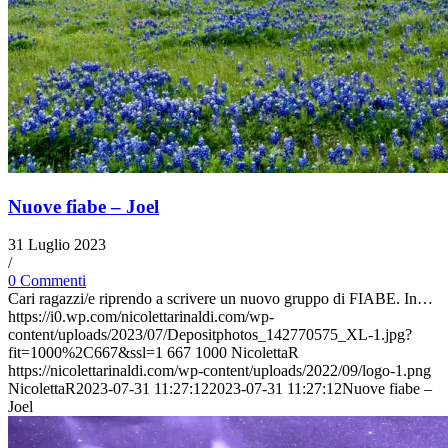
Nuove fiabe – Joel
31 Luglio 2023
/
0 Commenti
Cari ragazzi/e riprendo a scrivere un nuovo gruppo di FIABE. In…
https://i0.wp.com/nicolettarinaldi.com/wp-
content/uploads/2023/07/Depositphotos_142770575_XL-1.jpg?
fit=1000%2C667&ssl=1
667
1000
NicolettaR
https://nicolettarinaldi.com/wp-content/uploads/2022/09/logo-1.png
NicolettaR
2023-07-31 11:27:12
2023-07-31 11:27:12
Nuove fiabe –
Joel