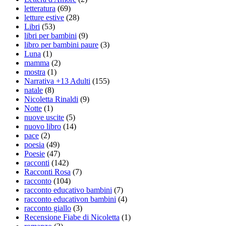
letteratura
(69)
letture estive
(28)
Libri
(53)
libri per bambini
(9)
libro per bambini paure
(3)
Luna
(1)
mamma
(2)
mostra
(1)
Narrativa +13 Adulti
(155)
natale
(8)
Nicoletta Rinaldi
(9)
Notte
(1)
nuove uscite
(5)
nuovo libro
(14)
pace
(2)
poesia
(49)
Poesie
(47)
racconti
(142)
Racconti Rosa
(7)
racconto
(104)
racconto educativo bambini
(7)
racconto educativon bambini
(4)
racconto giallo
(3)
Recensione Fiabe di Nicoletta
(1)