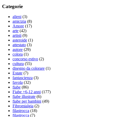
Categorie
alieni
(3)
amicizia
(8)
Amore
(17)
arte
(42)
artisti
(9)
asteroide
(1)
attestato
(3)
autore
(29)
colora
(1)
concorso estivo
(2)
cultura
(55)
disegno da colorare
(1)
Estate
(7)
fantascienza
(3)
favola
(32)
fiabe
(86)
Fiabe +6-12 anni
(177)
fiabe illustrate
(6)
fiabe per bambini
(49)
Fibromialgia
(2)
filastrocca
(18)
filastrocca
(7)