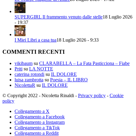
SUPERGIRL Il frammento venuto dalle stelle
18 Luglio 2026
- 19:37
I Miei Libri a casa tua
18 Luglio 2026 - 9:33
COMMENTI RECENTI
vikibaum
su
CLARABELLA – La Fata Pasticciona – Fiabe
Priti
su
LA NOTTE
caterina rotondi
su
IL DOLORE
luisa zambrotta
su
Poesia – IL LIBRO
NicolettaR
su
IL DOLORE
© Copyright 2022 - Nicoletta Rinaldi -
Privacy policy
-
Cookie
policy
Collegamento a X
Collegamento a Facebook
Collegamento a Instagram
Collegamento a TikTok
Collegamento a Reddit