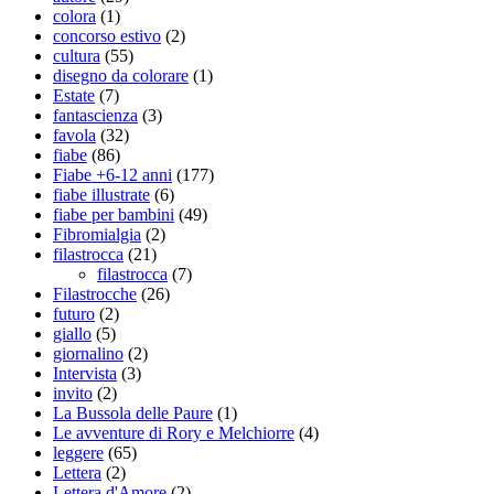
colora
(1)
concorso estivo
(2)
cultura
(55)
disegno da colorare
(1)
Estate
(7)
fantascienza
(3)
favola
(32)
fiabe
(86)
Fiabe +6-12 anni
(177)
fiabe illustrate
(6)
fiabe per bambini
(49)
Fibromialgia
(2)
filastrocca
(21)
filastrocca
(7)
Filastrocche
(26)
futuro
(2)
giallo
(5)
giornalino
(2)
Intervista
(3)
invito
(2)
La Bussola delle Paure
(1)
Le avventure di Rory e Melchiorre
(4)
leggere
(65)
Lettera
(2)
Lettera d'Amore
(2)