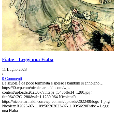
Fiabe – Leggi una Fiaba
11 Luglio 2023
/
0 Commenti
La scuola è da poco terminata e spesso i bambini si annoiano…
https://i0.wp.com/nicolettarinaldi.com/wp-
content/uploads/2023/07/vintage-g548bfbcf4_1280.jpg?
fit=964%2C1280&ssl=1
1280
964
NicolettaR
https://nicolettarinaldi.com/wp-content/uploads/2022/09/logo-1.png
NicolettaR
2023-07-11 09:56:20
2023-07-11 09:56:20
Fiabe – Leggi
una Fiaba