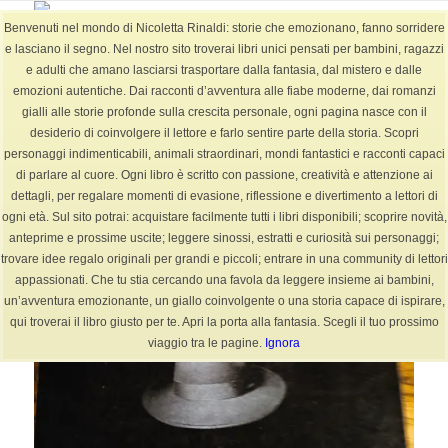
Benvenuti nel mondo di Nicoletta Rinaldi: storie che emozionano, fanno sorridere
e lasciano il segno. Nel nostro sito troverai libri unici pensati per bambini, ragazzi
e adulti che amano lasciarsi trasportare dalla fantasia, dal mistero e dalle
emozioni autentiche. Dai racconti d’avventura alle fiabe moderne, dai romanzi
Archivio per mese: Maggio, 2024
gialli alle storie profonde sulla crescita personale, ogni pagina nasce con il
Sei in:
Home
/
BLOG
/
2024
/
Maggio
desiderio di coinvolgere il lettore e farlo sentire parte della storia. Scopri
personaggi indimenticabili, animali straordinari, mondi fantastici e racconti capaci
di parlare al cuore. Ogni libro è scritto con passione, creatività e attenzione ai
dettagli, per regalare momenti di evasione, riflessione e divertimento a lettori di
ogni età. Sul sito potrai: acquistare facilmente tutti i libri disponibili; scoprire novità,
anteprime e prossime uscite; leggere sinossi, estratti e curiosità sui personaggi;
trovare idee regalo originali per grandi e piccoli; entrare in una community di lettori
appassionati. Che tu stia cercando una favola da leggere insieme ai bambini,
un’avventura emozionante, un giallo coinvolgente o una storia capace di ispirare,
qui troverai il libro giusto per te. Apri la porta alla fantasia. Scegli il tuo prossimo
viaggio tra le pagine.
Ignora