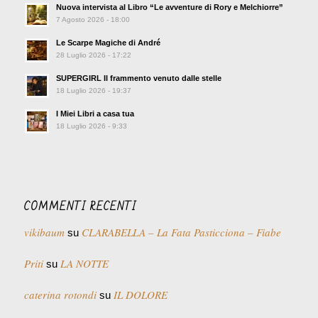
Nuova intervista al Libro “Le avventure di Rory e Melchiorre”
7 Agosto 2026 - 18:00
Le Scarpe Magiche di André
28 Luglio 2026 - 17:22
SUPERGIRL Il frammento venuto dalle stelle
18 Luglio 2026 - 19:37
I Miei Libri a casa tua
18 Luglio 2026 - 9:33
COMMENTI RECENTI
vikibaum
CLARABELLA – La Fata Pasticciona – Fiabe
su
Priti
LA NOTTE
su
caterina rotondi
IL DOLORE
su