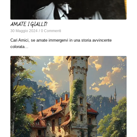
AMATE I GIALLI?
30 Maggio 2024
/
0 Commenti
Cari Amici, se amate immergervi in una storia avvincente
colorata…