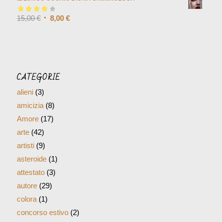
Valutato
15,00
€
4.00
8,00
€
su 5
CATEGORIE
alieni
(3)
amicizia
(8)
Amore
(17)
arte
(42)
artisti
(9)
asteroide
(1)
attestato
(3)
autore
(29)
colora
(1)
concorso estivo
(2)