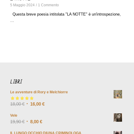
5 Maggio 2024
/
1 Commento
Questa breve poesia intitolata "LA NOTTE" è un'introspezione,
…
LIBRI
Le avventure di Rory e Melchiorre
Valutato
18,00
€
5.00
su
16,00
€
5
Vele
19,90
€
8,00
€
IL LUNGO OCCHIO DIUNA CRIMINOLOGA