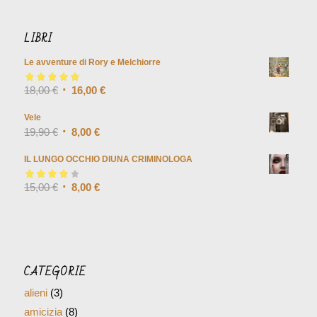
LIBRI
Le avventure di Rory e Melchiorre
Valutato
18,00
€
5.00
su
16,00
€
5
Vele
19,90
€
8,00
€
IL LUNGO OCCHIO DIUNA CRIMINOLOGA
Valutato
15,00
€
4.00
8,00
€
su 5
CATEGORIE
alieni
(3)
amicizia
(8)