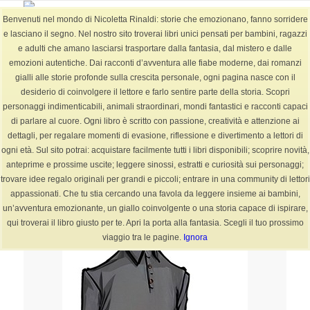
Benvenuti nel mondo di Nicoletta Rinaldi: storie che emozionano, fanno sorridere
e lasciano il segno. Nel nostro sito troverai libri unici pensati per bambini, ragazzi
e adulti che amano lasciarsi trasportare dalla fantasia, dal mistero e dalle
emozioni autentiche. Dai racconti d’avventura alle fiabe moderne, dai romanzi
Archivio per categoria: Filastrocche
gialli alle storie profonde sulla crescita personale, ogni pagina nasce con il
Sei in:
Home
/
BLOG
/
Filastrocche
desiderio di coinvolgere il lettore e farlo sentire parte della storia. Scopri
personaggi indimenticabili, animali straordinari, mondi fantastici e racconti capaci
di parlare al cuore. Ogni libro è scritto con passione, creatività e attenzione ai
dettagli, per regalare momenti di evasione, riflessione e divertimento a lettori di
ogni età. Sul sito potrai: acquistare facilmente tutti i libri disponibili; scoprire novità,
anteprime e prossime uscite; leggere sinossi, estratti e curiosità sui personaggi;
trovare idee regalo originali per grandi e piccoli; entrare in una community di lettori
appassionati. Che tu stia cercando una favola da leggere insieme ai bambini,
un’avventura emozionante, un giallo coinvolgente o una storia capace di ispirare,
qui troverai il libro giusto per te. Apri la porta alla fantasia. Scegli il tuo prossimo
viaggio tra le pagine.
Ignora