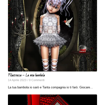
Filastrocca – La mia bambola
14 Aprile 2023
/
0 Commenti
La tua bambola io sarò e Tanta compagnia io ti farò. Giocare…