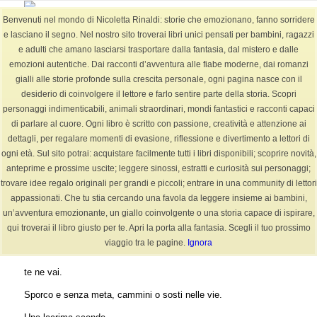
Benvenuti nel mondo di Nicoletta Rinaldi: storie che emozionano, fanno sorridere
e lasciano il segno. Nel nostro sito troverai libri unici pensati per bambini, ragazzi
e adulti che amano lasciarsi trasportare dalla fantasia, dal mistero e dalle
emozioni autentiche. Dai racconti d’avventura alle fiabe moderne, dai romanzi
BLOG
gialli alle storie profonde sulla crescita personale, ogni pagina nasce con il
Sei in:
Home
/
BLOG
/
filastrocca
/
FILASTROCCA: Ragazzo Fortunato
desiderio di coinvolgere il lettore e farlo sentire parte della storia. Scopri
personaggi indimenticabili, animali straordinari, mondi fantastici e racconti capaci
di parlare al cuore. Ogni libro è scritto con passione, creatività e attenzione ai
dettagli, per regalare momenti di evasione, riflessione e divertimento a lettori di
FILASTROCCA: Ragazzo Fortunato
ogni età. Sul sito potrai: acquistare facilmente tutti i libri disponibili; scoprire novità,
anteprime e prossime uscite; leggere sinossi, estratti e curiosità sui personaggi;
/
/
/
16 Agosto 2022
0 Commenti
in
filastrocca
,
Filastrocche
da
NicolettaR
trovare idee regalo originali per grandi e piccoli; entrare in una community di lettori
appassionati. Che tu stia cercando una favola da leggere insieme ai bambini,
FILASTROCCA:
un’avventura emozionante, un giallo coinvolgente o una storia capace di ispirare,
Oh Serafino che fai?
qui troverai il libro giusto per te. Apri la porta alla fantasia. Scegli il tuo prossimo
viaggio tra le pagine.
Ignora
Scalzo e trasandato
te ne vai.
Sporco e senza meta, cammini o sosti nelle vie.