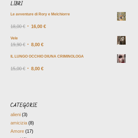
LIBRI
Le avventure di Rory e Melchiorre
Valutato
18,00
€
5.00
su
16,00
€
5
Vele
19,90
€
8,00
€
IL LUNGO OCCHIO DIUNA CRIMINOLOGA
Valutato
15,00
€
4.00
8,00
€
su 5
CATEGORIE
alieni
(3)
amicizia
(8)
Amore
(17)