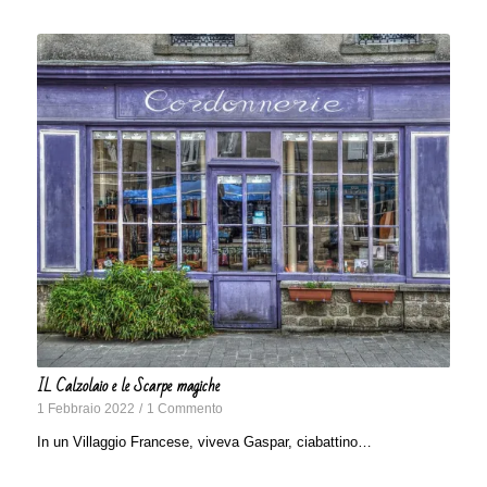
IL Calzolaio e le Scarpe magiche
1 Febbraio 2022
/
1 Commento
In un Villaggio Francese, viveva Gaspar, ciabattino…