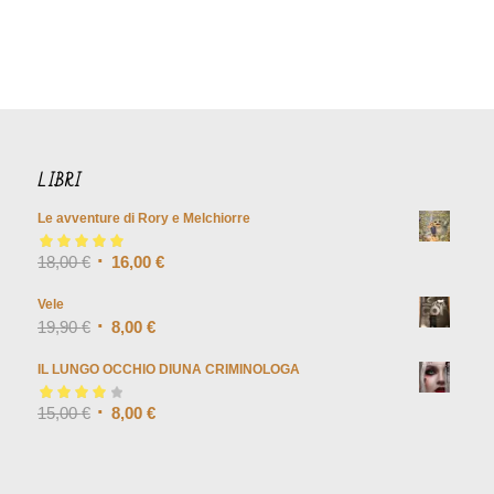
LIBRI
Le avventure di Rory e Melchiorre
Valutato
18,00
€
5.00
su
16,00
€
5
Vele
19,90
€
8,00
€
IL LUNGO OCCHIO DIUNA CRIMINOLOGA
Valutato
15,00
€
4.00
8,00
€
su 5