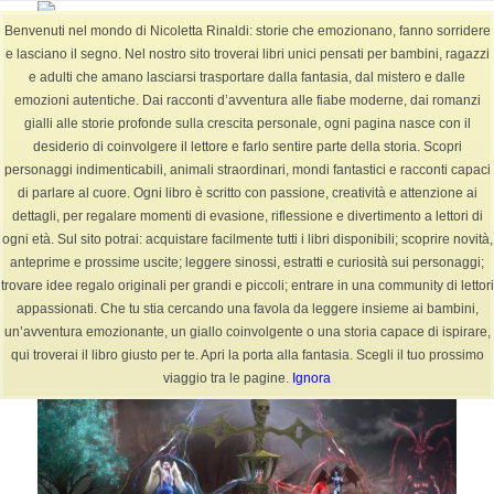
Benvenuti nel mondo di Nicoletta Rinaldi: storie che emozionano, fanno sorridere
e lasciano il segno. Nel nostro sito troverai libri unici pensati per bambini, ragazzi
e adulti che amano lasciarsi trasportare dalla fantasia, dal mistero e dalle
emozioni autentiche. Dai racconti d’avventura alle fiabe moderne, dai romanzi
Tag Archivio per: favole brevi
gialli alle storie profonde sulla crescita personale, ogni pagina nasce con il
Sei in:
Home
/
BLOG
/
favole brevi
desiderio di coinvolgere il lettore e farlo sentire parte della storia. Scopri
personaggi indimenticabili, animali straordinari, mondi fantastici e racconti capaci
di parlare al cuore. Ogni libro è scritto con passione, creatività e attenzione ai
dettagli, per regalare momenti di evasione, riflessione e divertimento a lettori di
ogni età. Sul sito potrai: acquistare facilmente tutti i libri disponibili; scoprire novità,
Articoli
anteprime e prossime uscite; leggere sinossi, estratti e curiosità sui personaggi;
trovare idee regalo originali per grandi e piccoli; entrare in una community di lettori
appassionati. Che tu stia cercando una favola da leggere insieme ai bambini,
un’avventura emozionante, un giallo coinvolgente o una storia capace di ispirare,
qui troverai il libro giusto per te. Apri la porta alla fantasia. Scegli il tuo prossimo
viaggio tra le pagine.
Ignora