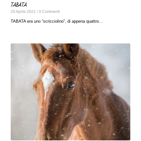
TABATA
20 Aprile 2022
/
0 Commenti
TABATA era uno “scricciolino”, di appena quattro…