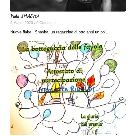
Fiabe: SHASHA
9 Marzo 2023
/
0 Commenti
Nuove fiabe Shasha, un ragazzino di otto anni un po’…