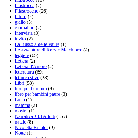
filastrocca
(7)
Filastrocche
(26)
futuro
(2)
giallo
(5)
giornalino
(2)
Intervista
(3)
invito
(2)
La Bussola delle Paure
(1)
Le avventure di Rory e Melchiorre
(4)
leggere
(65)
Lettera
(2)
Lettera d'Amore
(2)
letteratura
(69)
letture estive
(28)
Libri
(53)
libri per bambini
(9)
libro per bambini paure
(3)
Luna
(1)
mamma
(2)
mostra
(1)
Narrativa +13 Adulti
(155)
natale
(8)
Nicoletta Rinaldi
(9)
Notte
(1)