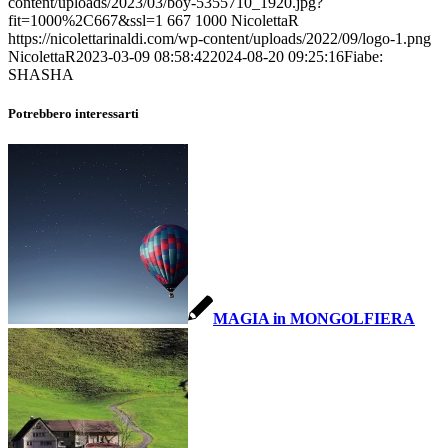
content/uploads/2023/03/boy-5355710_1920.jpg?
fit=1000%2C667&ssl=1
667
1000
NicolettaR
https://nicolettarinaldi.com/wp-content/uploads/2022/09/logo-1.png
NicolettaR
2023-03-09 08:58:42
2024-08-20 09:25:16
Fiabe:
SHASHA
Potrebbero interessarti
MAGIA in MONGOLFIERA