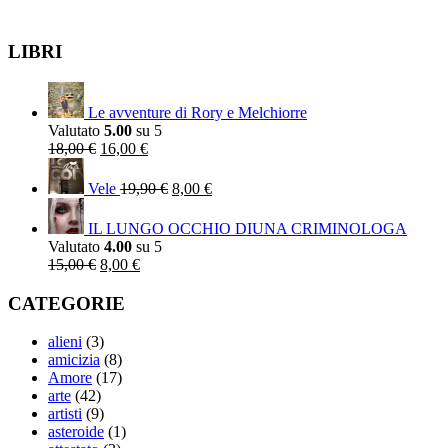
LIBRI
Le avventure di Rory e Melchiorre
Valutato
5.00
su 5
Il
Il
18,00
€
16,00
€
prezzo
prezzo
Il
Il
originale
attuale
prezzo
prezzo
Vele
19,90
€
8,00
€
era:
è:
originale
attuale
18,00 €.
16,00 €.
era:
è:
IL LUNGO OCCHIO DIUNA CRIMINOLOGA
19,90 €.
8,00 €.
Valutato
4.00
su 5
Il
Il
15,00
€
8,00
€
prezzo
prezzo
originale
attuale
CATEGORIE
era:
è:
15,00 €.
8,00 €.
alieni
(3)
amicizia
(8)
Amore
(17)
arte
(42)
artisti
(9)
asteroide
(1)