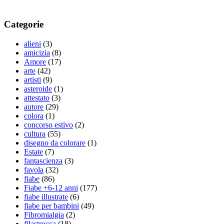
Categorie
alieni
(3)
amicizia
(8)
Amore
(17)
arte
(42)
artisti
(9)
asteroide
(1)
attestato
(3)
autore
(29)
colora
(1)
concorso estivo
(2)
cultura
(55)
disegno da colorare
(1)
Estate
(7)
fantascienza
(3)
favola
(32)
fiabe
(86)
Fiabe +6-12 anni
(177)
fiabe illustrate
(6)
fiabe per bambini
(49)
Fibromialgia
(2)
filastrocca
(18)