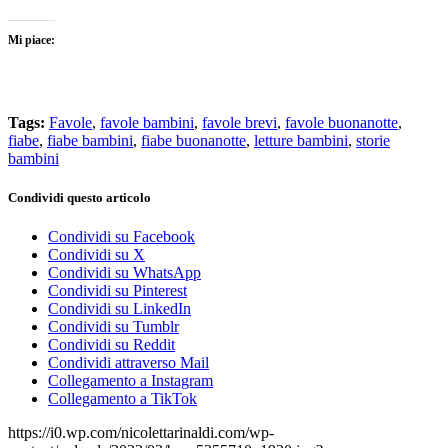
Mi piace:
Tags:
Favole
,
favole bambini
,
favole brevi
,
favole buonanotte
,
fiabe
,
fiabe bambini
,
fiabe buonanotte
,
letture bambini
,
storie
bambini
Condividi questo articolo
Condividi su Facebook
Condividi su X
Condividi su WhatsApp
Condividi su Pinterest
Condividi su LinkedIn
Condividi su Tumblr
Condividi su Reddit
Condividi attraverso Mail
Collegamento a Instagram
Collegamento a TikTok
https://i0.wp.com/nicolettarinaldi.com/wp-