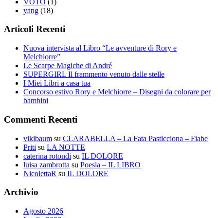
VOTO
(1)
yang
(18)
Articoli Recenti
Nuova intervista al Libro “Le avventure di Rory e
Melchiorre”
Le Scarpe Magiche di André
SUPERGIRL Il frammento venuto dalle stelle
I Miei Libri a casa tua
Concorso estivo Rory e Melchiorre – Disegni da colorare per
bambini
Commenti Recenti
vikibaum
su
CLARABELLA – La Fata Pasticciona – Fiabe
Priti
su
LA NOTTE
caterina rotondi
su
IL DOLORE
luisa zambrotta
su
Poesia – IL LIBRO
NicolettaR
su
IL DOLORE
Archivio
Agosto 2026