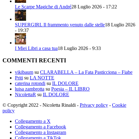
Le Scarpe Magiche di André
28 Luglio 2026 - 17:22
SUPERGIRL Il frammento venuto dalle stelle
18 Luglio 2026
- 19:37
I Miei Libri a casa tua
18 Luglio 2026 - 9:33
COMMENTI RECENTI
vikibaum
su
CLARABELLA – La Fata Pasticciona – Fiabe
Priti
su
LA NOTTE
caterina rotondi
su
IL DOLORE
luisa zambrotta
su
Poesia – IL LIBRO
NicolettaR
su
IL DOLORE
© Copyright 2022 - Nicoletta Rinaldi -
Privacy policy
-
Cookie
policy
Collegamento a X
Collegamento a Facebook
Collegamento a Instagram
Collegamento a TikTok