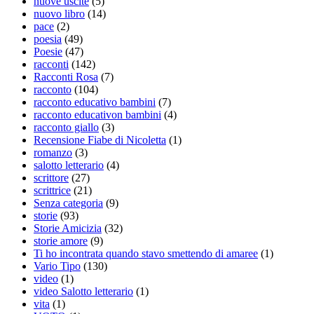
nuove uscite
(5)
nuovo libro
(14)
pace
(2)
poesia
(49)
Poesie
(47)
racconti
(142)
Racconti Rosa
(7)
racconto
(104)
racconto educativo bambini
(7)
racconto educativon bambini
(4)
racconto giallo
(3)
Recensione Fiabe di Nicoletta
(1)
romanzo
(3)
salotto letterario
(4)
scrittore
(27)
scrittrice
(21)
Senza categoria
(9)
storie
(93)
Storie Amicizia
(32)
storie amore
(9)
Ti ho incontrata quando stavo smettendo di amaree
(1)
Vario Tipo
(130)
video
(1)
video Salotto letterario
(1)
vita
(1)