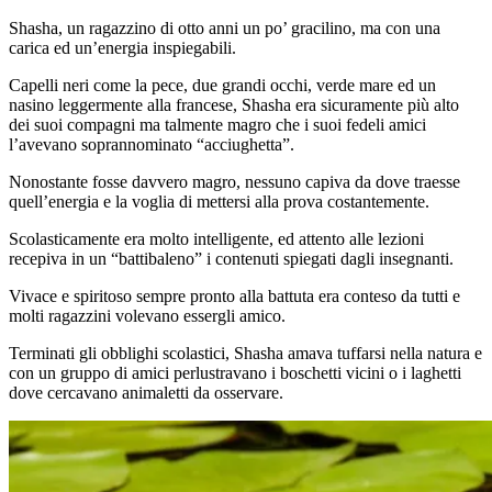
Shasha, un ragazzino di otto anni un po’ gracilino, ma con una
carica ed un’energia inspiegabili.
Capelli neri come la pece, due grandi occhi, verde mare ed un
nasino leggermente alla francese, Shasha era sicuramente più alto
dei suoi compagni ma talmente magro che i suoi fedeli amici
l’avevano soprannominato “acciughetta”.
Nonostante fosse davvero magro, nessuno capiva da dove traesse
quell’energia e la voglia di mettersi alla prova costantemente.
Scolasticamente era molto intelligente, ed attento alle lezioni
recepiva in un “battibaleno” i contenuti spiegati dagli insegnanti.
Vivace e spiritoso sempre pronto alla battuta era conteso da tutti e
molti ragazzini volevano essergli amico.
Terminati gli obblighi scolastici, Shasha amava tuffarsi nella natura e
con un gruppo di amici perlustravano i boschetti vicini o i laghetti
dove cercavano animaletti da osservare.