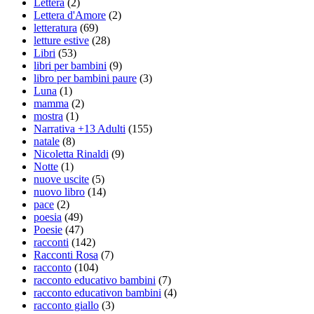
Lettera
(2)
Lettera d'Amore
(2)
letteratura
(69)
letture estive
(28)
Libri
(53)
libri per bambini
(9)
libro per bambini paure
(3)
Luna
(1)
mamma
(2)
mostra
(1)
Narrativa +13 Adulti
(155)
natale
(8)
Nicoletta Rinaldi
(9)
Notte
(1)
nuove uscite
(5)
nuovo libro
(14)
pace
(2)
poesia
(49)
Poesie
(47)
racconti
(142)
Racconti Rosa
(7)
racconto
(104)
racconto educativo bambini
(7)
racconto educativon bambini
(4)
racconto giallo
(3)