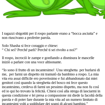
I ragazzi sbigottiti per il rospo parlante erano a “bocca asciutta” e
non riuscivano a proferire parola.
Solo Shasha si fece coraggio e chiese:
“ Chi sei? Perché parli? Perché ti sei rivolto a noi?”
Il rospo, incrociò le zampe e gonfiando a dismisura le mascelle
iniziò a parlare con una voce altisonante.
“Io sono il frutto di un incantesimo! Una streghetta per burlarsi di
me, per farmi un dispetto mi tramutò da bambino a rospo. La mia
vita era assai difficile ero poverissimo e fui abbandonato dai miei
genitori così quando la streghetta del bosco mi fece questo
incantesimo, credeva di farmi un pessimo dispetto, ma non fu così
ed io qui ho trovato la felicità. Chiesi così alla strega di lasciarmi in
questa condizione e lei presa a compassione mi diede la facoltà della
parola e di poter fare durante la mia vita ad un numero limitato di
incantesimi volti a soddisfare dei sogni di alcuni bambini.”