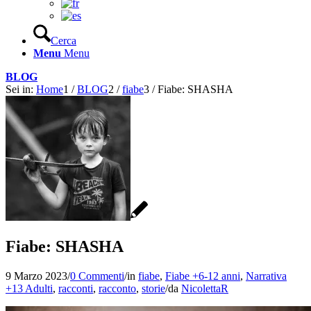
Cerca
Menu
Menu
BLOG
Sei in:
Home
1
/
BLOG
2
/
fiabe
3
/
Fiabe: SHASHA
Fiabe: SHASHA
9 Marzo 2023
/
0 Commenti
/
in
fiabe
,
Fiabe +6-12 anni
,
Narrativa
+13 Adulti
,
racconti
,
racconto
,
storie
/
da
NicolettaR