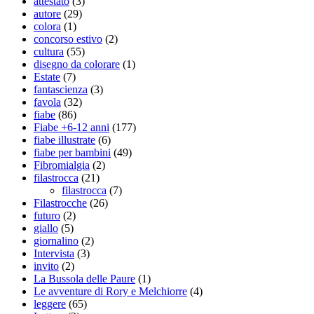
attestato
(3)
autore
(29)
colora
(1)
concorso estivo
(2)
cultura
(55)
disegno da colorare
(1)
Estate
(7)
fantascienza
(3)
favola
(32)
fiabe
(86)
Fiabe +6-12 anni
(177)
fiabe illustrate
(6)
fiabe per bambini
(49)
Fibromialgia
(2)
filastrocca
(21)
filastrocca
(7)
Filastrocche
(26)
futuro
(2)
giallo
(5)
giornalino
(2)
Intervista
(3)
invito
(2)
La Bussola delle Paure
(1)
Le avventure di Rory e Melchiorre
(4)
leggere
(65)