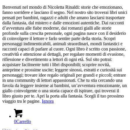
Benvenuti nel mondo di Nicoletta Rinaldi: storie che emozionano,
fanno sorridere e lasciano il segno. Nel nostro sito troverai libri unici
pensati per bambini, ragazzi e adulti che amano lasciarsi trasportare
dalla fantasia, dal mistero e dalle emozioni autentiche. Dai racconti
d’avventura alle fiabe moderne, dai romanzi gialli alle storie
profonde sulla crescita personale, ogni pagina nasce con il desiderio
di coinvolgere il lettore e farlo sentire parte della storia. Scopri
personaggi indimenticabili, animali straordinari, mondi fantastici e
racconti capaci di parlare al cuore. Ogni libro è scritto con passione,
creatività e attenzione ai dettagli, per regalare momenti di evasione,
riflessione e divertimento a lettori di ogni età. Sul sito potrai:
acquistare facilmente tutti i libri disponibili; scoprire novità,
anteprime e prossime uscite; leggere sinossi, estratti e curiosità sui
personaggi; trovare idee regalo originali per grandi e piccoli; entrare
in una community di lettori appassionati. Che tu stia cercando una
favola da leggere insieme ai bambini, un’avventura emozionante, un
giallo coinvolgente o una storia capace di ispirare, qui troverai il
libro giusto per te. Apri la porta alla fantasia. Scegli il tuo prossimo
viaggio tra le pagine.
Ignora
0
Carrello