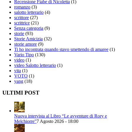
Recensione Fiabe di Nicoletta
(1)
romanzo
(3)
salotto letterario
(4)
scrittore
(27)
scrittrice
(21)
Senza categoria
(9)
storie
(93)
Storie Amicizia
(32)
storie amore
(9)
Ti ho incontrata quando stavo smettendo di amaree
(1)
Vario Tipo
(130)
video
(1)
video Salotto letterario
(1)
vita
(1)
VOTO
(1)
yang
(18)
ULTIMI POST
Nuova intervista al Libro “Le avventure di Rory e
Melchiorre”
7 Agosto 2026 - 18:00