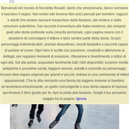
Benvenuti nel mondo di Nicoletta Rinaldi: storie che emozionano, fanno sorridere
e lasciano il segno. Nel nostro sito troverai libri unici pensati per bambini, ragazzi
e adulti che amano lasciarsi trasportare dalla fantasia, dal mistero e dalle
emozioni autentiche. Dai racconti d’avventura alle fiabe moderne, dai romanzi
Archivio per categoria: Fiabe +6-12 anni (Pagina 11)
gialli alle storie profonde sulla crescita personale, ogni pagina nasce con il
Sei in:
Home
/
BLOG
/
Fiabe +6-12 anni
desiderio di coinvolgere il lettore e farlo sentire parte della storia. Scopri
personaggi indimenticabili, animali straordinari, mondi fantastici e racconti capaci
di parlare al cuore. Ogni libro è scritto con passione, creatività e attenzione ai
dettagli, per regalare momenti di evasione, riflessione e divertimento a lettori di
ogni età. Sul sito potrai: acquistare facilmente tutti i libri disponibili; scoprire novità,
anteprime e prossime uscite; leggere sinossi, estratti e curiosità sui personaggi;
trovare idee regalo originali per grandi e piccoli; entrare in una community di lettori
appassionati. Che tu stia cercando una favola da leggere insieme ai bambini,
un’avventura emozionante, un giallo coinvolgente o una storia capace di ispirare,
qui troverai il libro giusto per te. Apri la porta alla fantasia. Scegli il tuo prossimo
viaggio tra le pagine.
Ignora