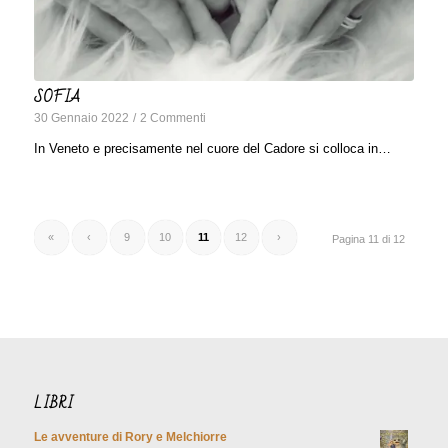
SOFIA
30 Gennaio 2022
/
2 Commenti
In Veneto e precisamente nel cuore del Cadore si colloca in…
«
‹
9
10
11
12
›
Pagina 11 di 12
LIBRI
Le avventure di Rory e Melchiorre