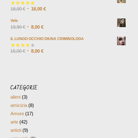
Valutato
18,00
€
5.00
su
16,00
€
5
Vele
19,90
€
8,00
€
IL LUNGO OCCHIO DIUNA CRIMINOLOGA
Valutato
15,00
€
4.00
8,00
€
su 5
CATEGORIE
alieni
(3)
amicizia
(8)
Amore
(17)
arte
(42)
artisti
(9)