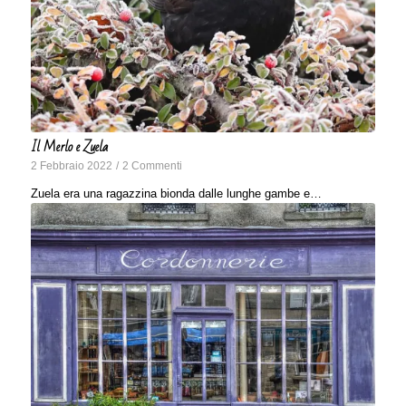
Il Merlo e Zuela
2 Febbraio 2022
/
2 Commenti
Zuela era una ragazzina bionda dalle lunghe gambe e…