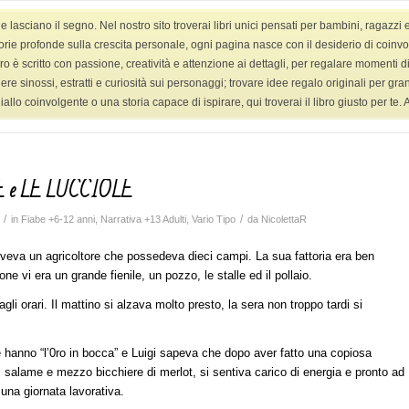
asciano il segno. Nel nostro sito troverai libri unici pensati per bambini, ragazzi 
HOME
LIBRI
LIBRI YANG ADULT
VIDEO
orie profonde sulla crescita personale, ogni pagina nasce con il desiderio di coinvolge
ro è scritto con passione, creatività e attenzione ai dettagli, per regalare momenti di 
ggere sinossi, estratti e curiosità sui personaggi; trovare idee regalo originali per g
 coinvolgente o una storia capace di ispirare, qui troverai il libro giusto per te. Ap
Se
 e LE LUCCIOLE
/
/
in
Fiabe +6-12 anni
,
Narrativa +13 Adulti
,
Vario Tipo
da
NicolettaR
eva un agricoltore che possedeva dieci campi. La sua fattoria era ben
one vi era un grande fienile, un pozzo, le stalle ed il pollaio.
gli orari. Il mattino si alzava molto presto, la sera non troppo tardi si
e hanno “l’0ro in bocca” e Luigi sapeva che dopo aver fatto una copiosa
 salame e mezzo bicchiere di merlot, si sentiva carico di energia e pronto ad
 una giornata lavorativa.