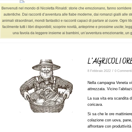
Benvenuti nel mondo di Nicoletta Rinaldi: storie che emozionano, fanno sorridere e l
autentiche. Dai racconti d’avventura alle fiabe moderne, dai romanzi gialli alle st
animali straordinari, mondi fantastici e racconti capaci di parlare al cuore. Ogni lib
facilmente tutti i libri disponibili; scoprire novità, anteprime e prossime uscite; le
BLOG
una favola da leggere insieme ai bambini, un’avventura emozionante, un giallo
L’AGRICOLTORE
/
8 Febbraio 2022
0 Commenti
Nella campagna Veneta viv
attrezzata. Vicino l’abitazi
La sua vita era scandita da
coricava.
Si sa che le ore mattinier
colazione con uova, pane,
affrontare con produttività