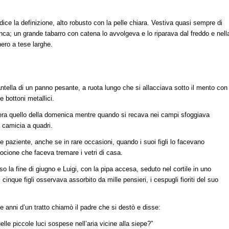
ce la definizione, alto robusto con la pelle chiara. Vestiva quasi sempre di
ca; un grande tabarro con catena lo avvolgeva e lo riparava dal freddo e nell
ero a tese larghe.
tella di un panno pesante, a ruota lungo che si allacciava sotto il mento con
 bottoni metallici.
 era quello della domenica mentre quando si recava nei campi sfoggiava
a camicia a quadri.
 e paziente, anche se in rare occasioni, quando i suoi figli lo facevano
ocione che faceva tremare i vetri di casa.
o la fine di giugno e Luigi, con la pipa accesa, seduto nel cortile in uno
 cinque figli osservava assorbito da mille pensieri, i cespugli fioriti del suo
e anni d’un tratto chiamò il padre che si destò e disse:
le piccole luci sospese nell’aria vicine alla siepe?”