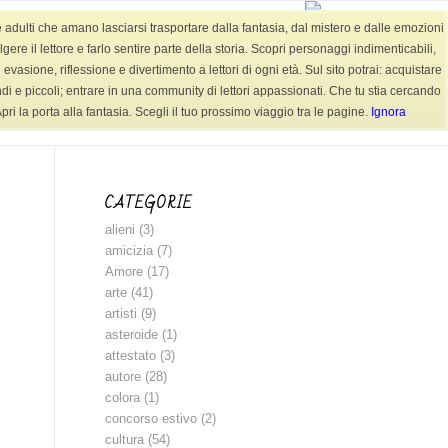
e adulti che amano lasciarsi trasportare dalla fantasia, dal mistero e dalle emozioni
AUDIOFIABE
CONTATTI
SHOP LIBRI
re il lettore e farlo sentire parte della storia. Scopri personaggi indimenticabili,
evasione, riflessione e divertimento a lettori di ogni età. Sul sito potrai: acquistare
randi e piccoli; entrare in una community di lettori appassionati. Che tu stia cercando
ri la porta alla fantasia. Scegli il tuo prossimo viaggio tra le pagine.
Ignora
i in:
Home
/
BLOG
/
Fiabe +6-12 anni
/
L’AGRICOLTORE e LE LUCCIOLE
CATEGORIE
alieni
(3)
amicizia
(7)
Amore
(17)
arte
(41)
artisti
(9)
asteroide
(1)
attestato
(3)
autore
(28)
colora
(1)
concorso estivo
(2)
cultura
(54)