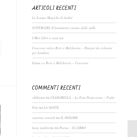
ARTICOLI RECENTI
Le Scarpe Magiche di André
SUPERGIRL Il frammento venuto dalle stelle
I Miei Libri a casa tua
Concorso estivo Rory e Melchiorre – Disegni da colorare
per bambini
Estate co Rory e Melchiorre – Concorso
COMMENTI RECENTI
vikibaum
CLARABELLA – La Fata Pasticciona – Fiabe
su
Priti
LA NOTTE
su
caterina rotondi
IL DOLORE
su
luisa zambrotta
Poesia – IL LIBRO
su