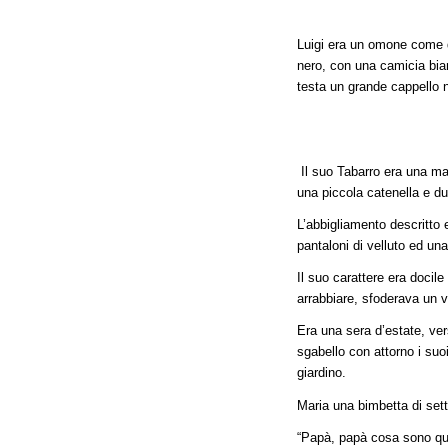
Luigi era un omone come di
nero, con una camicia bian
testa un grande cappello n
Il suo Tabarro era una man
una piccola catenella e due
L’abbigliamento descritto
pantaloni di velluto ed un
Il suo carattere era docile
arrabbiare, sfoderava un v
Era una sera d’estate, vers
sgabello con attorno i suoi
giardino.
Maria una bimbetta di sett
“Papà, papà cosa sono quel