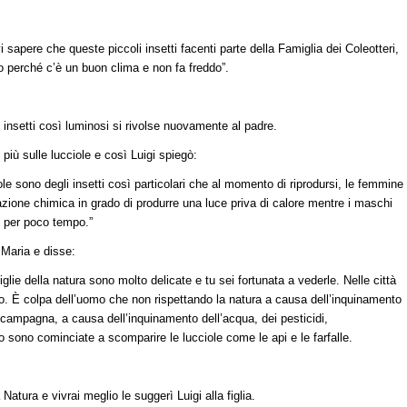
apere che queste piccoli insetti facenti parte della Famiglia dei Coleotteri,
o perché c’è un buon clima e non fa freddo”.
i insetti così luminosi si rivolse nuovamente al padre.
iù sulle lucciole e così Luigi spiegò:
ole sono degli insetti così particolari che al momento di riprodursi, le femmine
zione chimica in grado di produrre una luce priva di calore mentre i maschi
 per poco tempo.”
 Maria e disse:
lie della natura sono molto delicate e tu sei fortunata a vederle. Nelle città
do. È colpa dell’uomo che non rispettando la natura a causa dell’inquinamento
in campagna, a causa dell’inquinamento dell’acqua, dei pesticidi,
 sono cominciate a scomparire le lucciole come le api e le farfalle.
Natura e vivrai meglio le suggerì Luigi alla figlia.