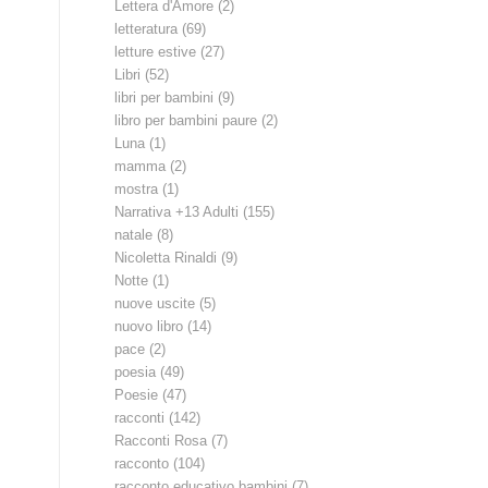
Lettera d'Amore
(2)
letteratura
(69)
letture estive
(27)
Libri
(52)
libri per bambini
(9)
libro per bambini paure
(2)
Luna
(1)
mamma
(2)
mostra
(1)
Narrativa +13 Adulti
(155)
natale
(8)
Nicoletta Rinaldi
(9)
Notte
(1)
nuove uscite
(5)
nuovo libro
(14)
pace
(2)
poesia
(49)
Poesie
(47)
racconti
(142)
Racconti Rosa
(7)
racconto
(104)
racconto educativo bambini
(7)