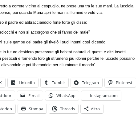
retto a correre vicino al cespuglio, ne prese una tra le sue mani. La lucciola
ense, poi quando Maria aprì le mani s’illuminò e volò via.
so il padre ed abbracciandolo forte forte gli disse:
sciocchi e non si accorgono che si fanno del male”
 sulle gambe del padre gli rivelò i suoi intenti così dicendo:
in futuro desidero preservare gli habitat naturali di questi e altri insetti
 pesticidi e fornendo loro gli strumenti più idonei perché le lucciole possano
 allevandole e poi liberandole per rilluminare il mondo”.
X
LinkedIn
Tumblr
Telegram
Pinterest
xtdoor
E-mail
WhatsApp
Instagram.com
stodon
Stampa
Threads
Altro