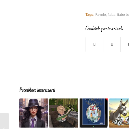
Tags:
Favole
,
fiaba
,
fiabe b
Condividi questo articolo
Potrebbero interessarti
IL GALEONE e LA