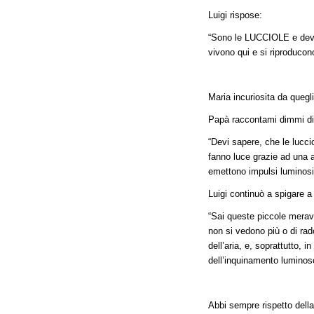
Luigi rispose:
“Sono le LUCCIOLE e devi s
vivono qui e si riproducon
Maria incuriosita da quegl
Papà raccontami dimmi di p
“Devi sapere, che le lucci
fanno luce grazie ad una a
emettono impulsi luminosi
Luigi continuò a spigare a
“Sai queste piccole meravig
non si vedono più o di ra
dell’aria, e, soprattutto, 
dell’inquinamento luminoso
Abbi sempre rispetto della 