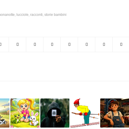
uonanotte
,
lucciole
,
racconti
,
storie bambini