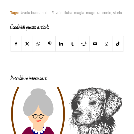
Tags:
favola buonanotte
,
Favole
,
fiaba
,
magia
,
mago
,
racconto
,
storia
Condividi questo articolo
Potrebbero interessarti