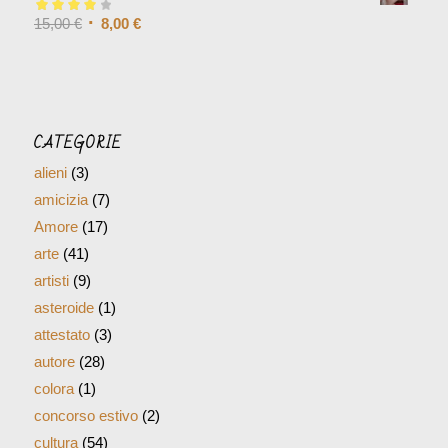
Valutato
15,00
€
4.00
8,00
€
su 5
CATEGORIE
alieni
(3)
amicizia
(7)
Amore
(17)
arte
(41)
artisti
(9)
asteroide
(1)
attestato
(3)
autore
(28)
colora
(1)
concorso estivo
(2)
cultura
(54)