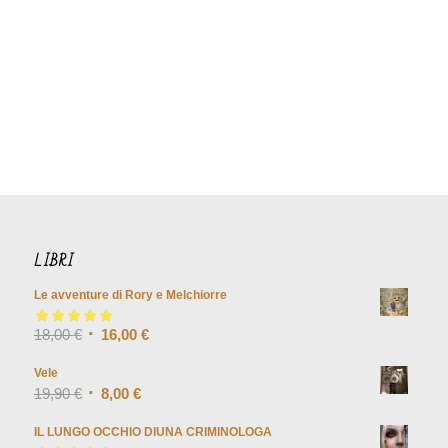
LIBRI
Le avventure di Rory e Melchiorre
Valutato
18,00
€
5.00
su
16,00
€
5
Vele
19,90
€
8,00
€
IL LUNGO OCCHIO DIUNA CRIMINOLOGA