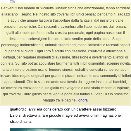
Benvenuti nel mondo di Nicoletta Rinaldi: storie che emozionano, fanno sorridere
e lasciano il segno. Nel nostro sito troverai libri unici pensati per bambini, ragazzi
e adulti che amano lasciarsi trasportare dalla fantasia, dal mistero e dalle
emozioni autentiche. Dai racconti d’avventura alle fiabe moderne, dai romanzi
BLOG
gialli alle storie profonde sulla crescita personale, ogni pagina nasce con il
Sei in:
Home
/
BLOG
/
Fiabe +6-12 anni
/
Il GIARDINO MAGICO
desiderio di coinvolgere il lettore e farlo sentire parte della storia. Scopri
personaggi indimenticabili, animali straordinari, mondi fantastici e racconti capaci
di parlare al cuore. Ogni libro è scritto con passione, creatività e attenzione ai
dettagli, per regalare momenti di evasione, riflessione e divertimento a lettori di
Il GIARDINO MAGICO
ogni età. Sul sito potrai: acquistare facilmente tutti i libri disponibili; scoprire novità,
anteprime e prossime uscite; leggere sinossi, estratti e curiosità sui personaggi;
/
/
5 Febbraio 2022
1 Commento
in
Fiabe +6-12 anni
,
Narrativa +13 Adulti
,
trovare idee regalo originali per grandi e piccoli; entrare in una community di lettori
/
Vario Tipo
da
NicolettaR
appassionati. Che tu stia cercando una favola da leggere insieme ai bambini,
un’avventura emozionante, un giallo coinvolgente o una storia capace di ispirare,
Molti e molti anni fa, in un Maniero vivevano due fratelli, un
qui troverai il libro giusto per te. Apri la porta alla fantasia. Scegli il tuo prossimo
ragazzo ed una bimbetta. I giovani erano stati affidati ad istruttori
viaggio tra le pagine.
Ignora
e servitù perché i genitori erano malati. Il ragazzo di appena
quattordici anni era considerato con un carattere assai bizzarro.
Ezio si dilettava a fare piccole magie ed aveva un’immaginazione
straordinaria.