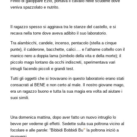
Finito di galoppare Ezio, portava il cavallo nelle scuderie dove
veniva spazzolato e nutrito.
Il ragazzo spesso si aggirava tra le stanze del castello, e si
recava nella torre dove aveva adibito il suo laboratorio.
Tra alambicchi, candele, incenso, pentacolo (stella a cinque
punte), il calderone, bacchette, calici…. e l’athame coltello con il
manico nero a doppia lama (simbolo della vita e della morte); il
piccolo mago lontano da occhi indiscreti, sperimentava vari
intrugli facendo piccoli e grandi test.
Tutti gli oggetti che si trovavano in questo laboratorio erano stati
consacrati al BENE e non certo al male. Il nostro giovane mago,
era un ragazzo buono e tutta la sua magia era volta ad aiutare i
suoi simili.
Una domenica mattina, dopo aver fatto un nuovo intruglio lo
bevve per vederne gli effetti. Sedette sulla sua poltrona vicino al
focolare e alle parole: “Bibbidi Bobbidi Bu
”
la poltrona iniziò a
muoversi.