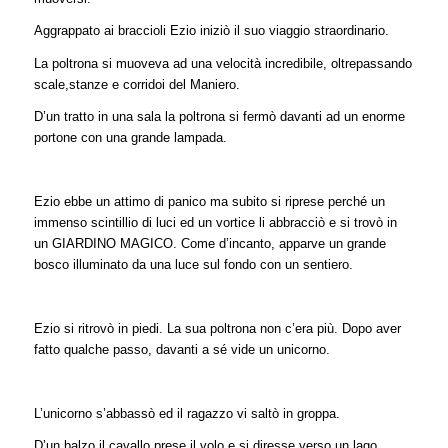
Aggrappato ai braccioli Ezio iniziò il suo viaggio straordinario.
La poltrona si muoveva ad una velocità incredibile, oltrepassando
scale,stanze e corridoi del Maniero.
D’un tratto in una sala la poltrona si fermò davanti ad un enorme
portone con una grande lampada.
Ezio ebbe un attimo di panico ma subito si riprese perché un
immenso scintillio di luci ed un vortice li abbracciò e si trovò in
un GIARDINO MAGICO. Come d’incanto, apparve un grande
bosco illuminato da una luce sul fondo con un sentiero.
Ezio si ritrovò in piedi. La sua poltrona non c’era più. Dopo aver
fatto qualche passo, davanti a sé vide un unicorno.
L’unicorno s’abbassò ed il ragazzo vi saltò in groppa.
D’un balzo il cavallo prese il volo e si diresse verso un lago.