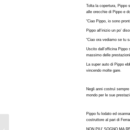
Tolta la copertura, Pippo
alle orecchie di Pippo e d
“Ciao Pippo, io sono pronta
Pippo all’inizio un po’ di
“Ciao ora vediamo se tu s
Uscito dall’officina Pippo 
massimo delle prestazioni 
La super auto di Pippo eb
vincendo molte gare.
Negli anni costruì sempre au
mondo per le sue prestazi
Pippo fu lodato ed osannat
costruttore al pari di Ferra
NON PIU’ SOGNO MA REALTA
La Storia di BAMBI