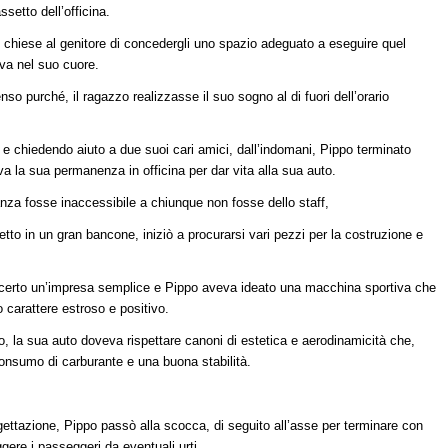
setto dell’officina.
po chiese al genitore di concedergli uno spazio adeguato a eseguire quel
eva nel suo cuore.
nso purché, il ragazzo realizzasse il suo sogno al di fuori dell’orario
e chiedendo aiuto a due suoi cari amici, dall’indomani, Pippo terminato
ava la sua permanenza in officina per dar vita alla sua auto.
nza fosse inaccessibile a chiunque non fosse dello staff,
etto in un gran bancone, iniziò a procurarsi vari pezzi per la costruzione e
 certo un’impresa semplice e Pippo aveva ideato una macchina sportiva che
 carattere estroso e positivo.
o, la sua auto doveva rispettare canoni di estetica e aerodinamicità che,
consumo di carburante e una buona stabilità.
ogettazione, Pippo passò alla scocca, di seguito all’asse per terminare con
gere i passeggeri da eventuali urti.