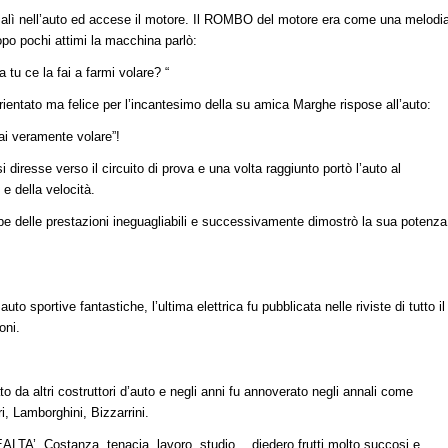
 salì nell’auto ed accese il motore. Il ROMBO del motore era come una melodi
opo pochi attimi la macchina parlò:
 tu ce la fai a farmi volare? “
sorientato ma felice per l’incantesimo della su amica Marghe rispose all’auto:
ai veramente volare”!
si diresse verso il circuito di prova e una volta raggiunto portò l’auto al
e della velocità.
be delle prestazioni ineguagliabili e successivamente dimostrò la sua potenza
to sportive fantastiche, l’ultima elettrica fu pubblicata nelle riviste di tutto il
oni.
o da altri costruttori d’auto e negli anni fu annoverato negli annali come
ri, Lamborghini, Bizzarrini.
’. Costanza, tenacia, lavoro, studio….diedero frutti molto succosi e