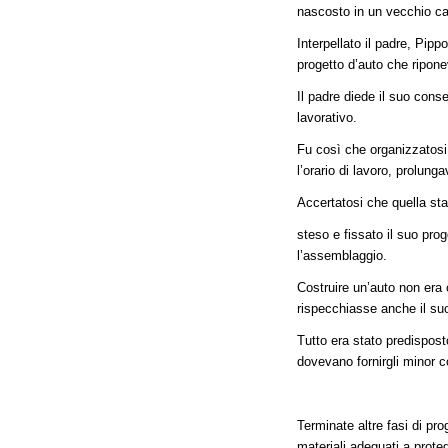
nascosto in un vecchio cas
Interpellato il padre, Pip
progetto d’auto che ripon
Il padre diede il suo conse
lavorativo.
Fu così che organizzatosi 
l’orario di lavoro, prolung
Accertatosi che quella sta
steso e fissato il suo prog
l’assemblaggio.
Costruire un’auto non era
rispecchiasse anche il suo
Tutto era stato predispost
dovevano fornirgli minor 
Terminate altre fasi di pr
materiali adeguati a proteg