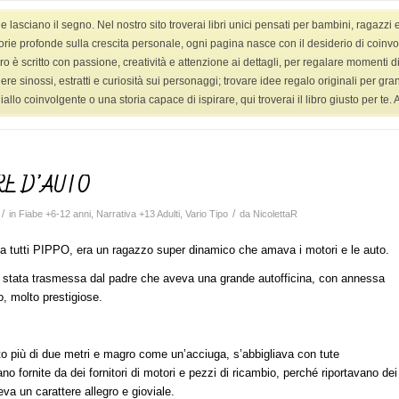
asciano il segno. Nel nostro sito troverai libri unici pensati per bambini, ragazzi 
HOME
LIBRI
LIBRI YANG ADULT
VIDEO
orie profonde sulla crescita personale, ogni pagina nasce con il desiderio di coinvolge
ro è scritto con passione, creatività e attenzione ai dettagli, per regalare momenti di 
ggere sinossi, estratti e curiosità sui personaggi; trovare idee regalo originali per g
 coinvolgente o una storia capace di ispirare, qui troverai il libro giusto per te. Ap
RE D’AUTO
/
/
in
Fiabe +6-12 anni
,
Narrativa +13 Adulti
,
Vario Tipo
da
NicolettaR
 tutti PIPPO, era un ragazzo super dinamico che amava i motori e le auto.
 stata trasmessa dal padre che aveva una grande autofficina, con annessa
, molto prestigiose.
to più di due metri e magro come un’acciuga, s’abbigliava con tute
o fornite da dei fornitori di motori e pezzi di ricambio, perché riportavano dei
veva un carattere allegro e gioviale.