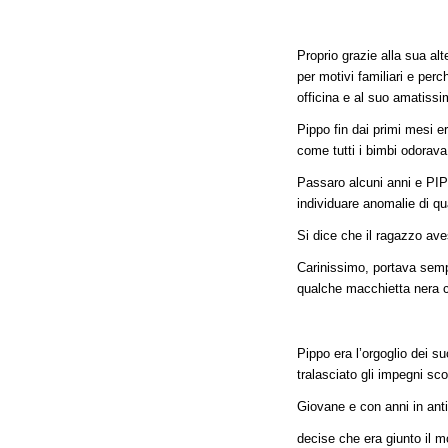
Proprio grazie alla sua al
per motivi familiari e per
officina e al suo amatis
Pippo fin dai primi mesi e
come tutti i bimbi odorava
Passaro alcuni anni e PI
individuare anomalie di qu
Si dice che il ragazzo ave
Carinissimo, portava sempre
qualche macchietta nera 
Pippo era l’orgoglio dei 
tralasciato gli impegni scol
Giovane e con anni in anti
decise che era giunto il 