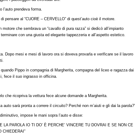
o l’auto prendeva forma.
o di pensare al “CUORE – CERVELLO” di quest’auto cioè il motore.
 motore che sembrava un “cavallo di pura razza” si dedicò all’impianto
er terminare con una giusta ed elegante tappezzeria e all’aspetto estetico.
 Dopo mesi e mesi di lavoro ora si doveva provarla e verificare se il lavoro
ti.
 quando Pippo in compagnia di Margherita, compagna del liceo e ragazza dai
, fece il suo ingrasso in officina.
 telo che ricopriva la vettura fece alcune domande a Margherita.
 auto sarà pronta a correre il circuito? Perché non m’aiuti e gli dai la parola?
diminutivo, impose le mani sopra l’auto e disse:
E LA PAROLA IO TI DO’ È PERCHE’ VINCERE TU DOVRAI E SE NON CE
O CHIEDERAI”