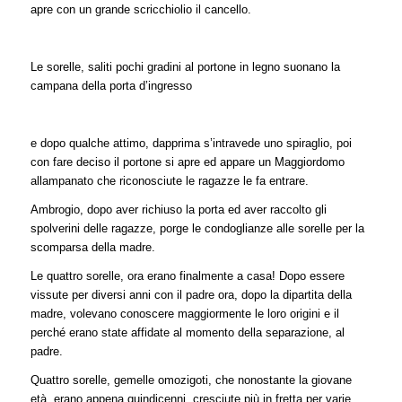
apre con un grande scricchiolio il cancello.
Le sorelle, saliti pochi gradini al portone in legno suonano la
campana della porta d’ingresso
e dopo qualche attimo, dapprima s’intravede uno spiraglio, poi
con fare deciso il portone si apre ed appare un Maggiordomo
allampanato che riconosciute le ragazze le fa entrare.
Ambrogio, dopo aver richiuso la porta ed aver raccolto gli
spolverini delle ragazze, porge le condoglianze alle sorelle per la
scomparsa della madre.
Le quattro sorelle, ora erano finalmente a casa! Dopo essere
vissute per diversi anni con il padre ora, dopo la dipartita della
madre, volevano conoscere maggiormente le loro origini e il
perché erano state affidate al momento della separazione, al
padre.
Quattro sorelle, gemelle omozigoti, che nonostante la giovane
età, erano appena quindicenni, cresciute più in fretta per varie