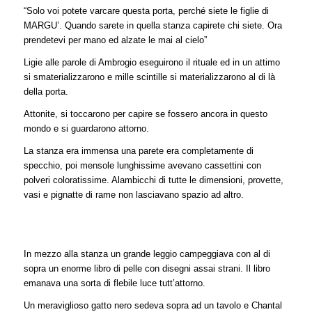
“Solo voi potete varcare questa porta, perché siete le figlie di
MARGU’. Quando sarete in quella stanza capirete chi siete. Ora
prendetevi per mano ed alzate le mai al cielo”
Ligie alle parole di Ambrogio eseguirono il rituale ed in un attimo
si smaterializzarono e mille scintille si materializzarono al di là
della porta.
Attonite, si toccarono per capire se fossero ancora in questo
mondo e si guardarono attorno.
La stanza era immensa una parete era completamente di
specchio, poi mensole lunghissime avevano cassettini con
polveri coloratissime. Alambicchi di tutte le dimensioni, provette,
vasi e pignatte di rame non lasciavano spazio ad altro.
In mezzo alla stanza un grande leggio campeggiava con al di
sopra un enorme libro di pelle con disegni assai strani. Il libro
emanava una sorta di flebile luce tutt’attorno.
Un meraviglioso gatto nero sedeva sopra ad un tavolo e Chantal