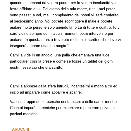
quando mi separai da vostro padre, per la vostra incolumità voi
foste affidate a lui. Dal giorno della mia morte, tutti i mei poteri
sono passati a voi, ma il compimento dei poteri vi sarà conferito
al sedicesimo anno. Voi potrete sconfiggere il male e potrete
aiutare molte persone solo unendo la forza di tutte e quattro. Io vi
sarò vicino sempre ed in alcuni momenti potrò intervenire per
aiutarvi. In questa stanza troverete molti miei scritti e libri dove vi
insegnerò a come usare la magia.”
Camilla vide in un angolo, una palla che emanava una luce
particolare, così la prese e come se fosse un tablet dei giorni
nostri, lesse ciò che era scritto.
Camilla apprese dalla sfera intrugli, incantesimi e molto altro ed
iniziò ad imparare come apparire e sparire.
Vanessa, apprese le tecniche dei tarocchi e delle carte, mentre
Chantal imparò le tecniche per mischiare e preparare polveri e
pozioni magiche.
TAROCCHI