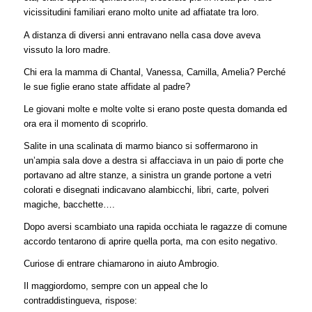
vicissitudini familiari erano molto unite ad affiatate tra loro.
A distanza di diversi anni entravano nella casa dove aveva
vissuto la loro madre.
Chi era la mamma di Chantal, Vanessa, Camilla, Amelia? Perché
le sue figlie erano state affidate al padre?
Le giovani molte e molte volte si erano poste questa domanda ed
ora era il momento di scoprirlo.
Salite in una scalinata di marmo bianco si soffermarono in
un’ampia sala dove a destra si affacciava in un paio di porte che
portavano ad altre stanze, a sinistra un grande portone a vetri
colorati e disegnati indicavano alambicchi, libri, carte, polveri
magiche, bacchette….
Dopo aversi scambiato una rapida occhiata le ragazze di comune
accordo tentarono di aprire quella porta, ma con esito negativo.
Curiose di entrare chiamarono in aiuto Ambrogio.
Il maggiordomo, sempre con un appeal che lo
contraddistingueva, rispose: