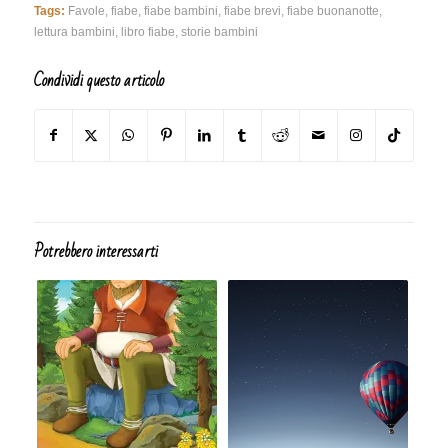
Tags:
Favole
,
fiabe
,
fiabe bambini
,
fiabe brevi
,
fiabe buonanotte
,
lettura bambini
,
libro fiabe
,
storie bambini
Condividi questo articolo
Potrebbero interessarti