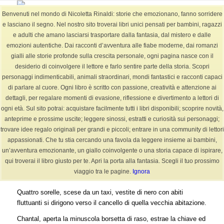
Benvenuti nel mondo di Nicoletta Rinaldi: storie che emozionano, fanno sorridere
e lasciano il segno. Nel nostro sito troverai libri unici pensati per bambini, ragazzi
e adulti che amano lasciarsi trasportare dalla fantasia, dal mistero e dalle
emozioni autentiche. Dai racconti d’avventura alle fiabe moderne, dai romanzi
BLOG
gialli alle storie profonde sulla crescita personale, ogni pagina nasce con il
Sei in:
Home
/
BLOG
/
Fiabe +6-12 anni
/
QUATTRO STREGHE
desiderio di coinvolgere il lettore e farlo sentire parte della storia. Scopri
personaggi indimenticabili, animali straordinari, mondi fantastici e racconti capaci
di parlare al cuore. Ogni libro è scritto con passione, creatività e attenzione ai
dettagli, per regalare momenti di evasione, riflessione e divertimento a lettori di
QUATTRO STREGHE
ogni età. Sul sito potrai: acquistare facilmente tutti i libri disponibili; scoprire novità,
anteprime e prossime uscite; leggere sinossi, estratti e curiosità sui personaggi;
/
/
27 Maggio 2022
0 Commenti
in
Fiabe +6-12 anni
,
Narrativa +13 Adulti
,
trovare idee regalo originali per grandi e piccoli; entrare in una community di lettori
/
Vario Tipo
da
NicolettaR
appassionati. Che tu stia cercando una favola da leggere insieme ai bambini,
un’avventura emozionante, un giallo coinvolgente o una storia capace di ispirare,
Londra, in una vecchia palazzina contornata da un giardino
qui troverai il libro giusto per te. Apri la porta alla fantasia. Scegli il tuo prossimo
alquanto misterioso, tra alberi e cespugli spicca sulla scalinata
viaggio tra le pagine.
Ignora
un roseto di rose bianche.
Quattro sorelle, scese da un taxi, vestite di nero con abiti
fluttuanti si dirigono verso il cancello di quella vecchia abitazione.
Chantal, aperta la minuscola borsetta di raso, estrae la chiave ed