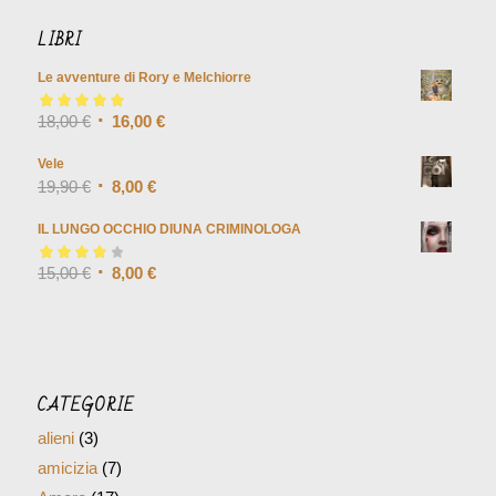
LIBRI
Le avventure di Rory e Melchiorre
Valutato
18,00
€
5.00
su
16,00
€
5
Vele
19,90
€
8,00
€
IL LUNGO OCCHIO DIUNA CRIMINOLOGA
Valutato
15,00
€
4.00
8,00
€
su 5
CATEGORIE
alieni
(3)
amicizia
(7)