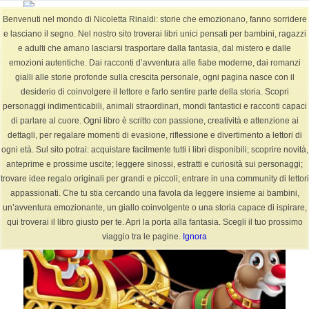
Benvenuti nel mondo di Nicoletta Rinaldi: storie che emozionano, fanno sorridere
e lasciano il segno. Nel nostro sito troverai libri unici pensati per bambini, ragazzi
e adulti che amano lasciarsi trasportare dalla fantasia, dal mistero e dalle
emozioni autentiche. Dai racconti d’avventura alle fiabe moderne, dai romanzi
Tag Archivio per: fiaba (Pagina 2)
gialli alle storie profonde sulla crescita personale, ogni pagina nasce con il
Sei in:
Home
/
BLOG
/
fiaba
desiderio di coinvolgere il lettore e farlo sentire parte della storia. Scopri
personaggi indimenticabili, animali straordinari, mondi fantastici e racconti capaci
di parlare al cuore. Ogni libro è scritto con passione, creatività e attenzione ai
dettagli, per regalare momenti di evasione, riflessione e divertimento a lettori di
ogni età. Sul sito potrai: acquistare facilmente tutti i libri disponibili; scoprire novità,
Articoli
anteprime e prossime uscite; leggere sinossi, estratti e curiosità sui personaggi;
trovare idee regalo originali per grandi e piccoli; entrare in una community di lettori
appassionati. Che tu stia cercando una favola da leggere insieme ai bambini,
un’avventura emozionante, un giallo coinvolgente o una storia capace di ispirare,
qui troverai il libro giusto per te. Apri la porta alla fantasia. Scegli il tuo prossimo
viaggio tra le pagine.
Ignora