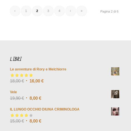
‹
1
2
3
4
›
»
Pagina 2 di 6
LIBRI
Le avventure di Rory e Melchiorre
Valutato
18,00
€
5.00
su
16,00
€
5
Vele
19,90
€
8,00
€
IL LUNGO OCCHIO DIUNA CRIMINOLOGA
Valutato
15,00
€
4.00
8,00
€
su 5