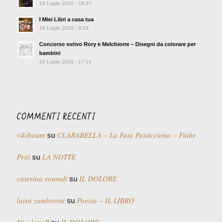
18 Luglio 2026 - 19:37
I Miei Libri a casa tua
18 Luglio 2026 - 9:33
Concorso estivo Rory e Melchiorre – Disegni da colorare per
bambini
16 Luglio 2026 - 17:14
COMMENTI RECENTI
vikibaum
CLARABELLA – La Fata Pasticciona – Fiabe
su
Priti
LA NOTTE
su
caterina rotondi
IL DOLORE
su
luisa zambrotta
Poesia – IL LIBRO
su
NicolettaR
IL DOLORE