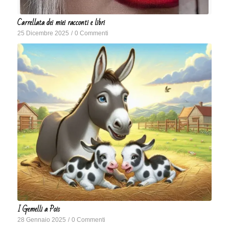
Carrellata dei miei racconti e libri
25 Dicembre 2025
/
0 Commenti
I Gemelli a Pois
28 Gennaio 2025
/
0 Commenti