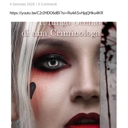
4 Gennaio 2026
/
0 Commenti
https://youtu.be/C2r2HDO6dBI?si=Ru4ASvHjqQHku4KR