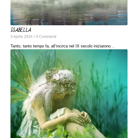
ISABELLA
3 Aprile 2024
/
0 Commenti
Tanto, tanto tempo fa, all’incirca nel IX secolo iniziarono…