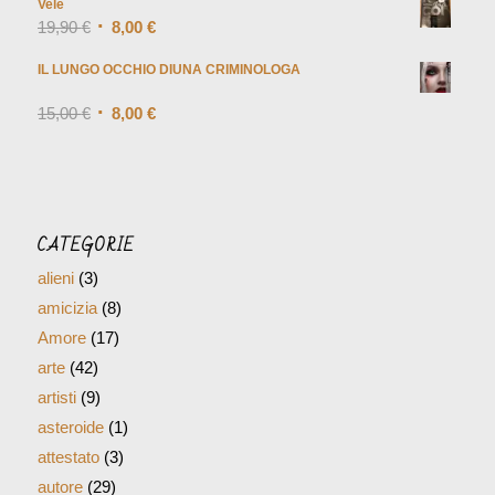
Vele
19,90
€
8,00
€
IL LUNGO OCCHIO DIUNA CRIMINOLOGA
Valutato
15,00
€
4.00
8,00
€
su 5
CATEGORIE
alieni
(3)
amicizia
(8)
Amore
(17)
arte
(42)
artisti
(9)
asteroide
(1)
attestato
(3)
autore
(29)