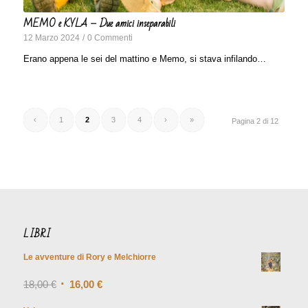
MEMO e KYLA – Due amici inseparabili
12 Marzo 2024
/
0 Commenti
Erano appena le sei del mattino e Memo, si stava infilando…
‹
1
2
3
4
›
»
Pagina 2 di 12
LIBRI
Le avventure di Rory e Melchiorre
Valutato
18,00
€
5.00
su
16,00
€
5