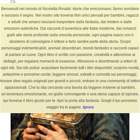
Benvenuti nel mondo di Nicoletta Rinaldi: storie che emozionano, fanno sorridere
e lasciano il segno. Nel nostro sito troverai libri unici pensati per bambini, ragazzi
e adulti che amano lasciarsi trasportare dalla fantasia, dal mistero e dalle
emozioni autentiche. Dai racconti d’avventura alle fiabe moderne, dai romanzi
Archivio per categoria: Fiabe +6-12 anni (Pagina 2)
gialli alle storie profonde sulla crescita personale, ogni pagina nasce con il
Sei in:
Home
/
BLOG
/
Fiabe +6-12 anni
desiderio di coinvolgere il lettore e farlo sentire parte della storia. Scopri
personaggi indimenticabili, animali straordinari, mondi fantastici e racconti capaci
di parlare al cuore. Ogni libro è scritto con passione, creatività e attenzione ai
dettagli, per regalare momenti di evasione, riflessione e divertimento a lettori di
ogni età. Sul sito potrai: acquistare facilmente tutti i libri disponibili; scoprire novità,
anteprime e prossime uscite; leggere sinossi, estratti e curiosità sui personaggi;
trovare idee regalo originali per grandi e piccoli; entrare in una community di lettori
appassionati. Che tu stia cercando una favola da leggere insieme ai bambini,
un’avventura emozionante, un giallo coinvolgente o una storia capace di ispirare,
qui troverai il libro giusto per te. Apri la porta alla fantasia. Scegli il tuo prossimo
viaggio tra le pagine.
Ignora