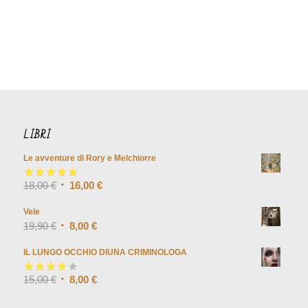
LIBRI
Le avventure di Rory e Melchiorre
Valutato
18,00
€
5.00
su
16,00
€
5
Vele
19,90
€
8,00
€
IL LUNGO OCCHIO DIUNA CRIMINOLOGA
Valutato
15,00
€
4.00
8,00
€
su 5