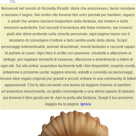
Benvenuti nel mondo di Nicoletta Rinaldi: storie che emozionano, fanno sorridere
e lasciano il segno. Nel nostro sito troverai libri unici pensati per bambini, ragazzi
e adulti che amano lasciarsi trasportare dalla fantasia, dal mistero e dalle
emozioni autentiche. Dai racconti d’avventura alle fiabe moderne, dai romanzi
BLOG
gialli alle storie profonde sulla crescita personale, ogni pagina nasce con il
Sei in:
Home
/
BLOG
/
fiabe
/
desiderio di coinvolgere il lettore e farlo sentire parte della storia. Scopri
Pubblicazione racconto partecipazione concorso “La Luna e Drago&...
personaggi indimenticabili, animali straordinari, mondi fantastici e racconti capaci
di parlare al cuore. Ogni libro è scritto con passione, creatività e attenzione ai
dettagli, per regalare momenti di evasione, riflessione e divertimento a lettori di
ogni età. Sul sito potrai: acquistare facilmente tutti i libri disponibili; scoprire novità,
Pubblicazione racconto partecipazione concorso
anteprime e prossime uscite; leggere sinossi, estratti e curiosità sui personaggi;
“La Luna e Drago”
trovare idee regalo originali per grandi e piccoli; entrare in una community di lettori
appassionati. Che tu stia cercando una favola da leggere insieme ai bambini,
/
/
22 Ottobre 2022
0 Commenti
in
fiabe
,
Fiabe +6-12 anni
,
letteratura
,
Libri
,
un’avventura emozionante, un giallo coinvolgente o una storia capace di ispirare,
/
racconti
,
racconto
,
storie
da
NicolettaR
qui troverai il libro giusto per te. Apri la porta alla fantasia. Scegli il tuo prossimo
viaggio tra le pagine.
Ignora