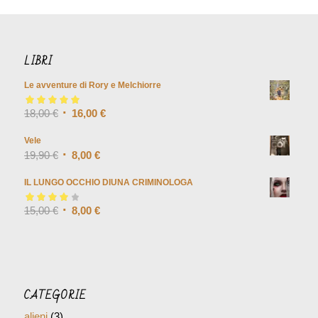
LIBRI
Le avventure di Rory e Melchiorre
Valutato
18,00
€
5.00
su
16,00
€
5
Vele
19,90
€
8,00
€
IL LUNGO OCCHIO DIUNA CRIMINOLOGA
Valutato
15,00
€
4.00
8,00
€
su 5
CATEGORIE
alieni
(3)