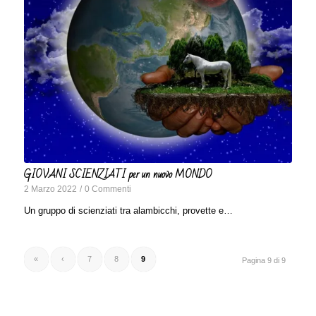
GIOVANI SCIENZIATI per un nuovo MONDO
2 Marzo 2022
/
0 Commenti
Un gruppo di scienziati tra alambicchi, provette e…
«
‹
7
8
9
Pagina 9 di 9