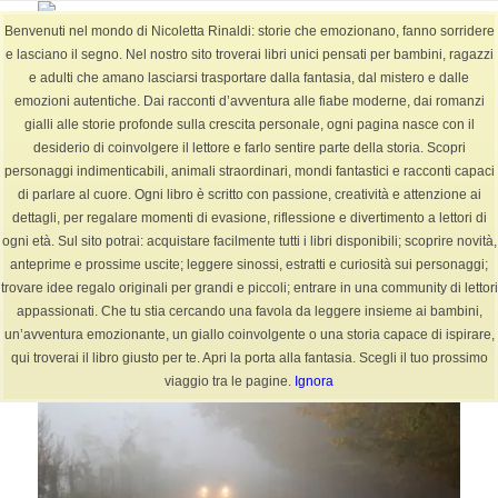
Benvenuti nel mondo di Nicoletta Rinaldi: storie che emozionano, fanno sorridere
e lasciano il segno. Nel nostro sito troverai libri unici pensati per bambini, ragazzi
e adulti che amano lasciarsi trasportare dalla fantasia, dal mistero e dalle
emozioni autentiche. Dai racconti d’avventura alle fiabe moderne, dai romanzi
Archivio per categoria: racconti (Pagina 9)
gialli alle storie profonde sulla crescita personale, ogni pagina nasce con il
Sei in:
Home
/
BLOG
/
racconti
desiderio di coinvolgere il lettore e farlo sentire parte della storia. Scopri
personaggi indimenticabili, animali straordinari, mondi fantastici e racconti capaci
di parlare al cuore. Ogni libro è scritto con passione, creatività e attenzione ai
dettagli, per regalare momenti di evasione, riflessione e divertimento a lettori di
ogni età. Sul sito potrai: acquistare facilmente tutti i libri disponibili; scoprire novità,
anteprime e prossime uscite; leggere sinossi, estratti e curiosità sui personaggi;
trovare idee regalo originali per grandi e piccoli; entrare in una community di lettori
appassionati. Che tu stia cercando una favola da leggere insieme ai bambini,
un’avventura emozionante, un giallo coinvolgente o una storia capace di ispirare,
qui troverai il libro giusto per te. Apri la porta alla fantasia. Scegli il tuo prossimo
viaggio tra le pagine.
Ignora