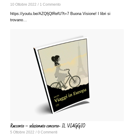
10 Ottobre 2022
/
1 Commento
https://youtu.be/AZQfjQlRefU?t=7 Buona Visione! I libri si
trovano…
Racconto – selezionato concorso- IL VIAGGIO
5 Ottobre 2022
/
0 Commenti