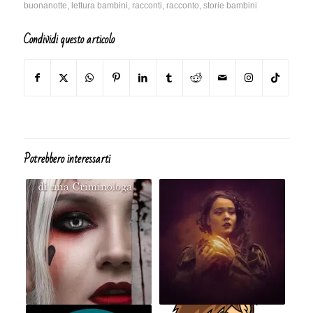
buonanotte
,
lettura bambini
,
racconti
,
racconto
,
storie bambini
Condividi questo articolo
Potrebbero interessarti