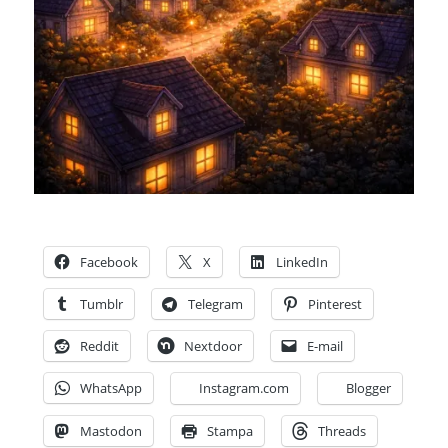
Facebook
X
LinkedIn
Tumblr
Telegram
Pinterest
Reddit
Nextdoor
E-mail
WhatsApp
Instagram.com
Blogger
Mastodon
Stampa
Threads