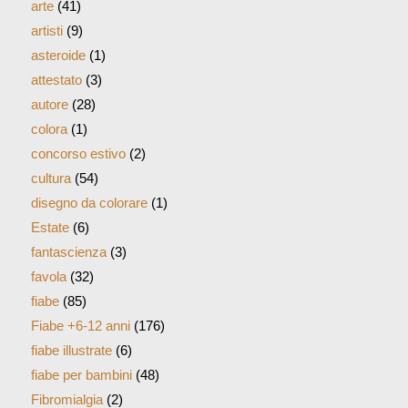
colora
(1)
concorso estivo
(2)
cultura
(54)
disegno da colorare
(1)
Estate
(6)
fantascienza
(3)
favola
(32)
fiabe
(85)
Fiabe +6-12 anni
(176)
fiabe illustrate
(6)
fiabe per bambini
(48)
Fibromialgia
(2)
filastrocca
(21)
filastrocca
(7)
Filastrocche
(26)
futuro
(2)