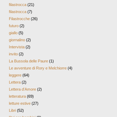
giallo
(5)
giornalino
(2)
Intervista
(2)
invito
(2)
La Bussola delle Paure
(1)
Le avventure di Rory e Melchiorre
(4)
leggere
(64)
Lettera
(2)
Lettera d'Amore
(2)
letteratura
(69)
letture estive
(27)
Libri
(52)
libri per bambini
(9)
libro per bambini paure
(2)
Luna
(1)
mamma
(2)
mostra
(1)