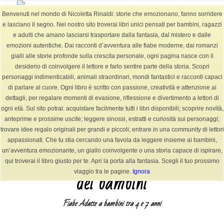
Benvenuti nel mondo di Nicoletta Rinaldi: storie che emozionano, fanno sorridere
e lasciano il segno. Nel nostro sito troverai libri unici pensati per bambini, ragazzi
e adulti che amano lasciarsi trasportare dalla fantasia, dal mistero e dalle
emozioni autentiche. Dai racconti d’avventura alle fiabe moderne, dai romanzi
BLOG
gialli alle storie profonde sulla crescita personale, ogni pagina nasce con il
Sei in:
Home
/
BLOG
/
autore
/
PILLO – Il Guardiano invisibile dei bambini
desiderio di coinvolgere il lettore e farlo sentire parte della storia. Scopri
personaggi indimenticabili, animali straordinari, mondi fantastici e racconti capaci
di parlare al cuore. Ogni libro è scritto con passione, creatività e attenzione ai
dettagli, per regalare momenti di evasione, riflessione e divertimento a lettori di
PILLO – Il Guardiano invisibile dei bambini
ogni età. Sul sito potrai: acquistare facilmente tutti i libri disponibili; scoprire novità,
anteprime e prossime uscite; leggere sinossi, estratti e curiosità sui personaggi;
/
/
5 Marzo 2026
0 Commenti
in
autore
,
cultura
,
fiabe
,
Fiabe +6-12 anni
,
fiabe
trovare idee regalo originali per grandi e piccoli; entrare in una community di lettori
/
per bambini
,
leggere
,
Libri
,
racconti
,
scrittrice
,
storie
da
NicolettaR
appassionati. Che tu stia cercando una favola da leggere insieme ai bambini,
Nicoletta Rinaldi
un’avventura emozionante, un giallo coinvolgente o una storia capace di ispirare,
Pillo –
Il guardiano invisibile
qui troverai il libro giusto per te. Apri la porta alla fantasia. Scegli il tuo prossimo
dei bambini
viaggio tra le pagine.
Ignora
Fiabe
Adatte a bambini tra 4 e 7 anni