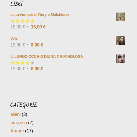
Vele
19,90
€
8,00
€
IL LUNGO OCCHIO DIUNA CRIMINOLOGA
Valutato
15,00
€
4.00
8,00
€
su 5
CATEGORIE
alieni
(3)
amicizia
(7)
Amore
(17)
arte
(41)
artisti
(9)
asteroide
(1)
attestato
(3)
autore
(28)