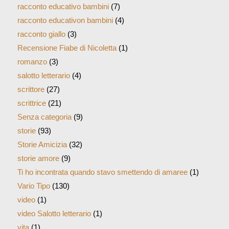
salotto letterario
(4)
scrittore
(27)
scrittrice
(21)
Senza categoria
(9)
storie
(93)
Storie Amicizia
(32)
storie amore
(9)
Ti ho incontrata quando stavo smettendo di amaree
(1)
Vario Tipo
(130)
video
(1)
video Salotto letterario
(1)
vita
(1)
VOTO
(1)
yang
(18)