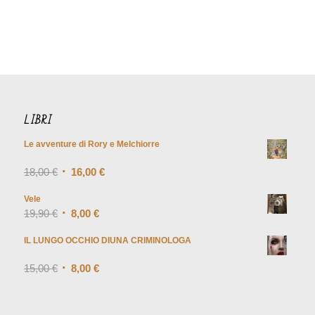
LIBRI
Le avventure di Rory e Melchiorre
Valutato
18,00
€
5.00
su
16,00
€
5
Vele
19,90
€
8,00
€
IL LUNGO OCCHIO DIUNA CRIMINOLOGA
Valutato
15,00
€
4.00
8,00
€
su 5