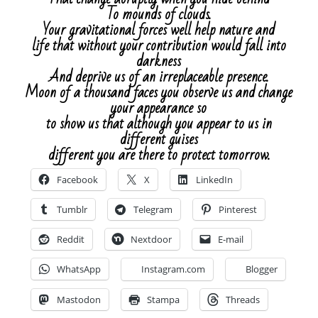
To mounds of clouds.
Your gravitational forces well help nature and
life that without your contribution would fall into
darkness
And deprive us of an irreplaceable presence.
Moon of a thousand faces you observe us and change
your appearance so
to show us that although you appear to us in
different guises
different you are there to protect tomorrow.
Facebook
X
LinkedIn
Tumblr
Telegram
Pinterest
Reddit
Nextdoor
E-mail
WhatsApp
Instagram.com
Blogger
Mastodon
Stampa
Threads