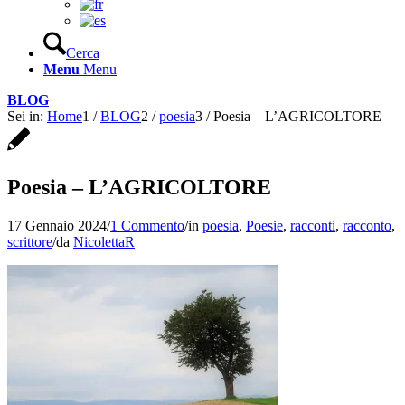
Cerca
Menu
Menu
BLOG
Sei in:
Home
1
/
BLOG
2
/
poesia
3
/
Poesia – L’AGRICOLTORE
Poesia – L’AGRICOLTORE
17 Gennaio 2024
/
1 Commento
/
in
poesia
,
Poesie
,
racconti
,
racconto
,
scrittore
/
da
NicolettaR