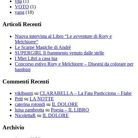
vita
(1)
VOTO
(1)
yang
(18)
Articoli Recenti
Nuova intervista al Libro “Le avventure di Rory e
Melchiorre”
Le Scarpe Magiche di André
SUPERGIRL Il frammento venuto dalle stelle
I Miei Libri a casa tua
Concorso estivo Rory e Melchiorre – Disegni da colorare per
bambini
Commenti Recenti
vikibaum
su
CLARABELLA – La Fata Pasticciona – Fiabe
Priti
su
LA NOTTE
caterina rotondi
su
IL DOLORE
luisa zambrotta
su
Poesia – IL LIBRO
NicolettaR
su
IL DOLORE
Archivio