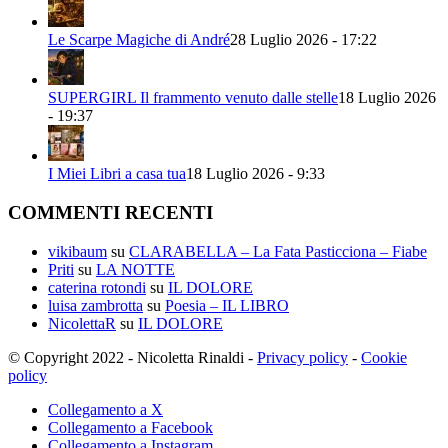
Le Scarpe Magiche di André
28 Luglio 2026 - 17:22
SUPERGIRL Il frammento venuto dalle stelle
18 Luglio 2026
- 19:37
I Miei Libri a casa tua
18 Luglio 2026 - 9:33
COMMENTI RECENTI
vikibaum
su
CLARABELLA – La Fata Pasticciona – Fiabe
Priti
su
LA NOTTE
caterina rotondi
su
IL DOLORE
luisa zambrotta
su
Poesia – IL LIBRO
NicolettaR
su
IL DOLORE
© Copyright 2022 - Nicoletta Rinaldi -
Privacy policy
-
Cookie
policy
Collegamento a X
Collegamento a Facebook
Collegamento a Instagram