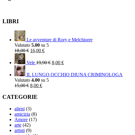
LIBRI
Le avventure di Rory e Melchiorre
Valutato
5.00
su 5
Il
Il
18,00
€
16,00
€
prezzo
prezzo
Il
Il
originale
attuale
prezzo
prezzo
Vele
19,90
€
8,00
€
era:
è:
originale
attuale
18,00 €.
16,00 €.
era:
è:
IL LUNGO OCCHIO DIUNA CRIMINOLOGA
19,90 €.
8,00 €.
Valutato
4.00
su 5
Il
Il
15,00
€
8,00
€
prezzo
prezzo
originale
attuale
CATEGORIE
era:
è:
15,00 €.
8,00 €.
alieni
(3)
amicizia
(8)
Amore
(17)
arte
(42)
artisti
(9)