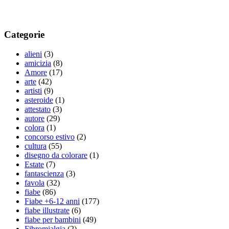
Categorie
alieni
(3)
amicizia
(8)
Amore
(17)
arte
(42)
artisti
(9)
asteroide
(1)
attestato
(3)
autore
(29)
colora
(1)
concorso estivo
(2)
cultura
(55)
disegno da colorare
(1)
Estate
(7)
fantascienza
(3)
favola
(32)
fiabe
(86)
Fiabe +6-12 anni
(177)
fiabe illustrate
(6)
fiabe per bambini
(49)
Fibromialgia
(2)