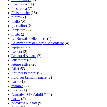
filastrocca
(18)
filastrocca
(7)
Filastrocche
(26)
futuro
(2)
giallo
(5)
giornalino
(2)
Intervista
(3)
invito
(2)
La Bussola delle Paure
(1)
Le avventure di Rory e Melchiorre
(4)
leggere
(65)
Lettera
(2)
Lettera d'Amore
(2)
letteratura
(69)
letture estive
(28)
Libri
(53)
libri per bambini
(9)
libro per bambini paure
(3)
Luna
(1)
mamma
(2)
mostra
(1)
Narrativa +13 Adulti
(155)
natale
(8)
Nicoletta Rinaldi
(9)