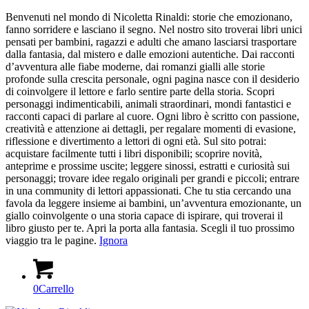
Benvenuti nel mondo di Nicoletta Rinaldi: storie che emozionano,
fanno sorridere e lasciano il segno. Nel nostro sito troverai libri unici
pensati per bambini, ragazzi e adulti che amano lasciarsi trasportare
dalla fantasia, dal mistero e dalle emozioni autentiche. Dai racconti
d’avventura alle fiabe moderne, dai romanzi gialli alle storie
profonde sulla crescita personale, ogni pagina nasce con il desiderio
di coinvolgere il lettore e farlo sentire parte della storia. Scopri
personaggi indimenticabili, animali straordinari, mondi fantastici e
racconti capaci di parlare al cuore. Ogni libro è scritto con passione,
creatività e attenzione ai dettagli, per regalare momenti di evasione,
riflessione e divertimento a lettori di ogni età. Sul sito potrai:
acquistare facilmente tutti i libri disponibili; scoprire novità,
anteprime e prossime uscite; leggere sinossi, estratti e curiosità sui
personaggi; trovare idee regalo originali per grandi e piccoli; entrare
in una community di lettori appassionati. Che tu stia cercando una
favola da leggere insieme ai bambini, un’avventura emozionante, un
giallo coinvolgente o una storia capace di ispirare, qui troverai il
libro giusto per te. Apri la porta alla fantasia. Scegli il tuo prossimo
viaggio tra le pagine.
Ignora
0
Carrello