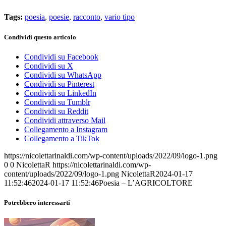
Tags:
poesia
,
poesie
,
racconto
,
vario tipo
Condividi questo articolo
Condividi su Facebook
Condividi su X
Condividi su WhatsApp
Condividi su Pinterest
Condividi su LinkedIn
Condividi su Tumblr
Condividi su Reddit
Condividi attraverso Mail
Collegamento a Instagram
Collegamento a TikTok
https://nicolettarinaldi.com/wp-content/uploads/2022/09/logo-1.png
0
0
NicolettaR
https://nicolettarinaldi.com/wp-
content/uploads/2022/09/logo-1.png
NicolettaR
2024-01-17
11:52:46
2024-01-17 11:52:46
Poesia – L’AGRICOLTORE
Potrebbero interessarti