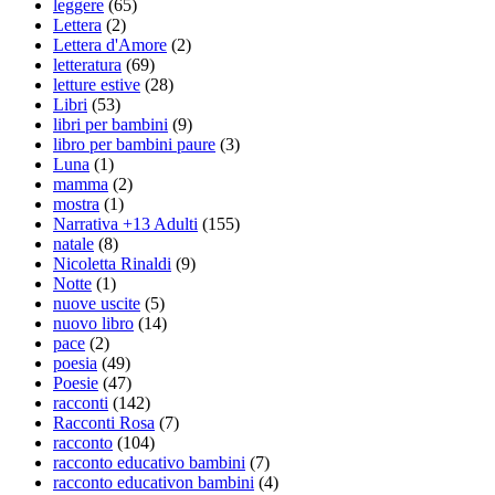
leggere
(65)
Lettera
(2)
Lettera d'Amore
(2)
letteratura
(69)
letture estive
(28)
Libri
(53)
libri per bambini
(9)
libro per bambini paure
(3)
Luna
(1)
mamma
(2)
mostra
(1)
Narrativa +13 Adulti
(155)
natale
(8)
Nicoletta Rinaldi
(9)
Notte
(1)
nuove uscite
(5)
nuovo libro
(14)
pace
(2)
poesia
(49)
Poesie
(47)
racconti
(142)
Racconti Rosa
(7)
racconto
(104)
racconto educativo bambini
(7)
racconto educativon bambini
(4)