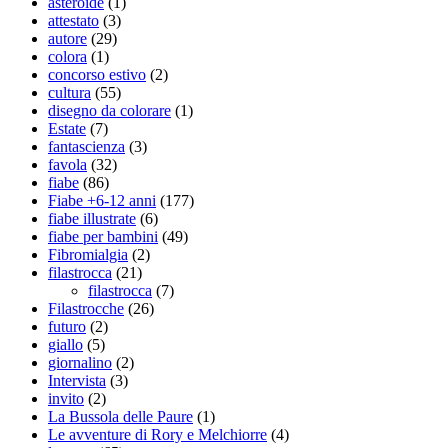
asteroide
(1)
attestato
(3)
autore
(29)
colora
(1)
concorso estivo
(2)
cultura
(55)
disegno da colorare
(1)
Estate
(7)
fantascienza
(3)
favola
(32)
fiabe
(86)
Fiabe +6-12 anni
(177)
fiabe illustrate
(6)
fiabe per bambini
(49)
Fibromialgia
(2)
filastrocca
(21)
filastrocca
(7)
Filastrocche
(26)
futuro
(2)
giallo
(5)
giornalino
(2)
Intervista
(3)
invito
(2)
La Bussola delle Paure
(1)
Le avventure di Rory e Melchiorre
(4)