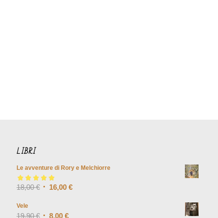
LIBRI
Le avventure di Rory e Melchiorre
Valutato
18,00
€
5.00
su
16,00
€
5
Vele
19,90
€
8,00
€