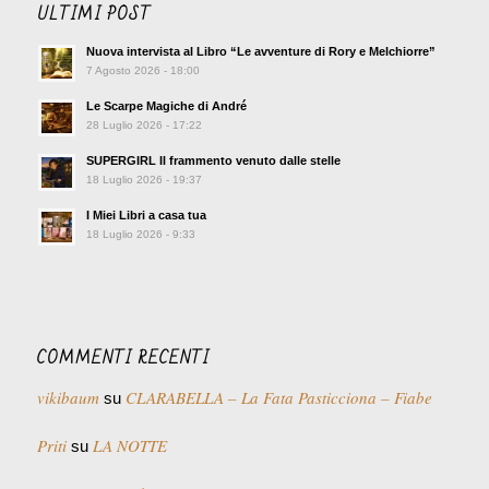
ULTIMI POST
Nuova intervista al Libro “Le avventure di Rory e Melchiorre”
7 Agosto 2026 - 18:00
Le Scarpe Magiche di André
28 Luglio 2026 - 17:22
SUPERGIRL Il frammento venuto dalle stelle
18 Luglio 2026 - 19:37
I Miei Libri a casa tua
18 Luglio 2026 - 9:33
COMMENTI RECENTI
vikibaum
CLARABELLA – La Fata Pasticciona – Fiabe
su
Priti
LA NOTTE
su