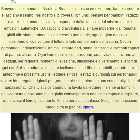
Benvenuti nel mondo di Nicoletta Rinaldi: storie che emozionano, fanno sorridere
e lasciano il segno. Nel nostro sito troverai libri unici pensati per bambini, ragazzi
e adulti che amano lasciarsi trasportare dalla fantasia, dal mistero e dalle
emozioni autentiche. Dai racconti d’avventura alle fiabe moderne, dai romanzi
BLOG
gialli alle storie profonde sulla crescita personale, ogni pagina nasce con il
Sei in:
Home
/
BLOG
/
arte
/
Solitudine o Depressione
desiderio di coinvolgere il lettore e farlo sentire parte della storia. Scopri
personaggi indimenticabili, animali straordinari, mondi fantastici e racconti capaci
di parlare al cuore. Ogni libro è scritto con passione, creatività e attenzione ai
dettagli, per regalare momenti di evasione, riflessione e divertimento a lettori di
Solitudine o Depressione
ogni età. Sul sito potrai: acquistare facilmente tutti i libri disponibili; scoprire novità,
anteprime e prossime uscite; leggere sinossi, estratti e curiosità sui personaggi;
/
/
21 Febbraio 2024
3 Commenti
in
arte
,
autore
,
cultura
,
poesia
,
Poesie
,
trovare idee regalo originali per grandi e piccoli; entrare in una community di lettori
/
racconti
,
racconto
,
storie
da
NicolettaR
appassionati. Che tu stia cercando una favola da leggere insieme ai bambini,
un’avventura emozionante, un giallo coinvolgente o una storia capace di ispirare,
qui troverai il libro giusto per te. Apri la porta alla fantasia. Scegli il tuo prossimo
viaggio tra le pagine.
Ignora