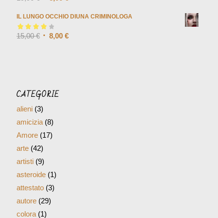
IL LUNGO OCCHIO DIUNA CRIMINOLOGA
Valutato
15,00
€
4.00
8,00
€
su 5
CATEGORIE
alieni
(3)
amicizia
(8)
Amore
(17)
arte
(42)
artisti
(9)
asteroide
(1)
attestato
(3)
autore
(29)
colora
(1)