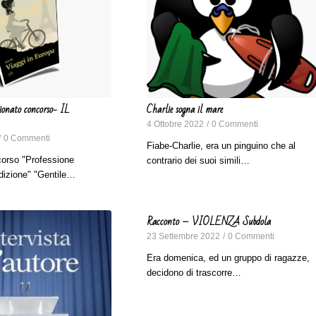
ionato concorso- IL
Charlie sogna il mare
4 Ottobre 2022
/
0 Commenti
/
0 Commenti
Fiabe-Charlie, era un pinguino che al
corso "Professione
contrario dei suoi simili…
edizione" "Gentile…
Racconto – VIOLENZA Subdola
23 Settembre 2022
/
0 Commenti
Era domenica, ed un gruppo di ragazze,
decidono di trascorre…