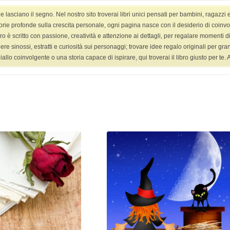
asciano il segno. Nel nostro sito troverai libri unici pensati per bambini, ragazzi 
HOME
LIBRI
LIBRI YANG ADULT
VIDEO
orie profonde sulla crescita personale, ogni pagina nasce con il desiderio di coinvolge
ro è scritto con passione, creatività e attenzione ai dettagli, per regalare momenti di 
ggere sinossi, estratti e curiosità sui personaggi; trovare idee regalo originali per g
 coinvolgente o una storia capace di ispirare, qui troverai il libro giusto per te. Ap