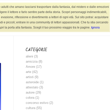
e adulti che amano lasciarsi trasportare dalla fantasia, dal mistero e dalle emozioni
AUDIOFIABE
CONTATTI
SHOP LIBRI
re il lettore e farlo sentire parte della storia. Scopri personaggi indimenticabili,
evasione, riflessione e divertimento a lettori di ogni età. Sul sito potrai: acquistare
randi e piccoli; entrare in una community di lettori appassionati. Che tu stia cercando
ri la porta alla fantasia. Scegli il tuo prossimo viaggio tra le pagine.
Ignora
Sei in:
Home
/
BLOG
/
racconto
CATEGORIE
alieni
(3)
amicizia
(8)
Amore
(17)
arte
(42)
artisti
(9)
asteroide
(1)
attestato
(3)
autore
(29)
colora
(1)
concorso estivo
(2)
cultura
(55)