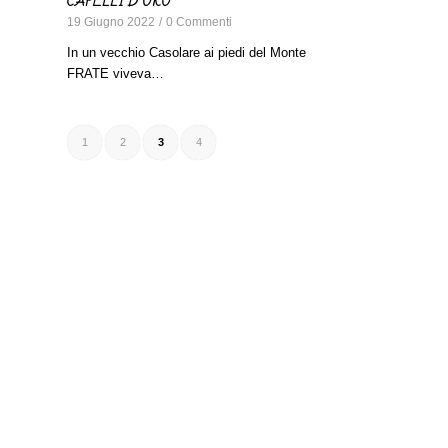
CAPELLI D’ORO
19 Giugno 2022
/
0 Commenti
In un vecchio Casolare ai piedi del Monte
FRATE viveva…
1
2
3
4