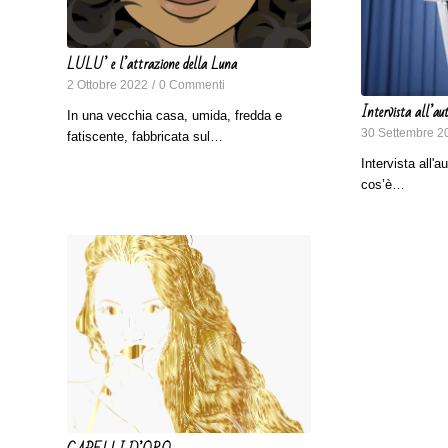
LULU’ e l’attrazione della Luna
2 Ottobre 2022
/
0 Commenti
Intervista all’au
In una vecchia casa, umida, fredda e
30 Settembre 2
fatiscente, fabbricata sul…
Intervista all'a
cos’è…