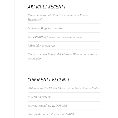
ARTICOLI RECENTI
Nuova intervista al Libro “Le avventure di Rory e
Melchiorre”
Le Scarpe Magiche di André
SUPERGIRL Il frammento venuto dalle stelle
I Miei Libri a casa tua
Concorso estivo Rory e Melchiorre – Disegni da colorare
per bambini
COMMENTI RECENTI
vikibaum
CLARABELLA – La Fata Pasticciona – Fiabe
su
Priti
LA NOTTE
su
caterina rotondi
IL DOLORE
su
luisa zambrotta
Poesia – IL LIBRO
su