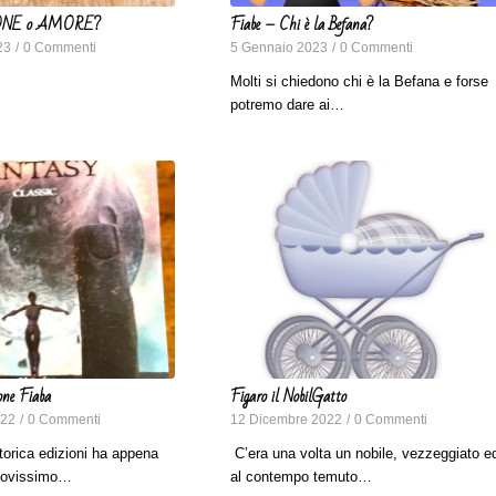
NE o AMORE?
Fiabe – Chi è la Befana?
23
/
0 Commenti
5 Gennaio 2023
/
0 Commenti
Molti si chiedono chi è la Befana e forse
potremo dare ai…
one Fiaba
Figaro il NobilGatto
022
/
0 Commenti
12 Dicembre 2022
/
0 Commenti
torica edizioni ha appena
C’era una volta un nobile, vezzeggiato e
nuovissimo…
al contempo temuto…