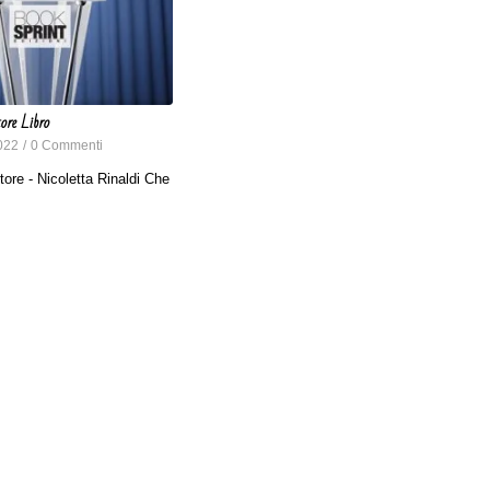
tore Libro
022
/
0 Commenti
utore - Nicoletta Rinaldi Che