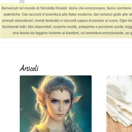
Benvenuti nel mondo di Nicoletta Rinaldi: storie che emozionano, fanno sorridere e l
autentiche. Dai racconti d’avventura alle fiabe moderne, dai romanzi gialli alle st
animali straordinari, mondi fantastici e racconti capaci di parlare al cuore. Ogni lib
facilmente tutti i libri disponibili; scoprire novità, anteprime e prossime uscite; le
Tag Archivio per: racconto (Pagina 3)
una favola da leggere insieme ai bambini, un’avventura emozionante, un giallo
Articoli