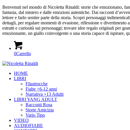
Benvenuti nel mondo di Nicoletta Rinaldi: storie che emozionano, fanno 
fantasia, dal mistero e dalle emozioni autentiche. Dai racconti d’avvent
lettore e farlo sentire parte della storia. Scopri personaggi indimenticab
dettagli, per regalare momenti di evasione, riflessione e divertimento a l
estratti e curiosità sui personaggi; trovare idee regalo originali per g
emozionante, un giallo coinvolgente o una storia capace di ispirare, qui 
0
Carrello
HOME
LIBRI
Filastrocche
Fiabe +6-12 anni
Narrativa +13 Adulti
LIBRI YANG ADULT
Racconti Rosa
Storie Amicizia
Vario Tipo
VIDEO
AUDIOFIABE