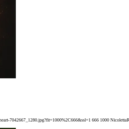
9/a-heart-7042667_1280.jpg?fit=1000%2C666&ssl=1
666
1000
Nicoletta