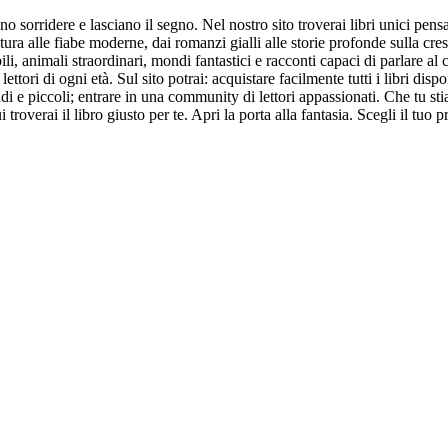
sorridere e lasciano il segno. Nel nostro sito troverai libri unici pensat
ura alle fiabe moderne, dai romanzi gialli alle storie profonde sulla cres
ili, animali straordinari, mondi fantastici e racconti capaci di parlare al 
ettori di ogni età. Sul sito potrai: acquistare facilmente tutti i libri disp
randi e piccoli; entrare in una community di lettori appassionati. Che tu
troverai il libro giusto per te. Apri la porta alla fantasia. Scegli il tuo