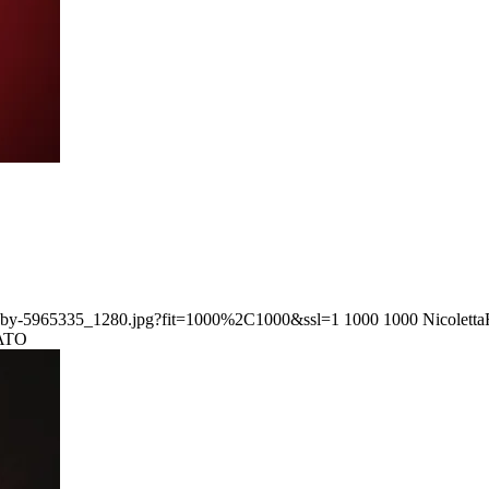
09/baby-5965335_1280.jpg?fit=1000%2C1000&ssl=1
1000
1000
Nicolett
NATO