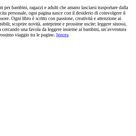
i per bambini, ragazzi e adulti che amano lasciarsi trasportare dalla
cita personale, ogni pagina nasce con il desiderio di coinvolgere il
cuore. Ogni libro è scritto con passione, creatività e attenzione ai
onibili; scoprire novità, anteprime e prossime uscite; leggere sinossi,
 stia cercando una favola da leggere insieme ai bambini, un’avventura
 prossimo viaggio tra le pagine.
Ignora