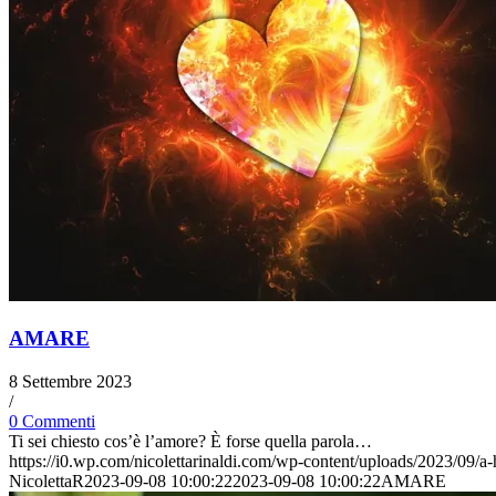
AMARE
8 Settembre 2023
/
0 Commenti
Ti sei chiesto cos’è l’amore? È forse quella parola…
https://i0.wp.com/nicolettarinaldi.com/wp-content/uploads/2023/0
NicolettaR
2023-09-08 10:00:22
2023-09-08 10:00:22
AMARE