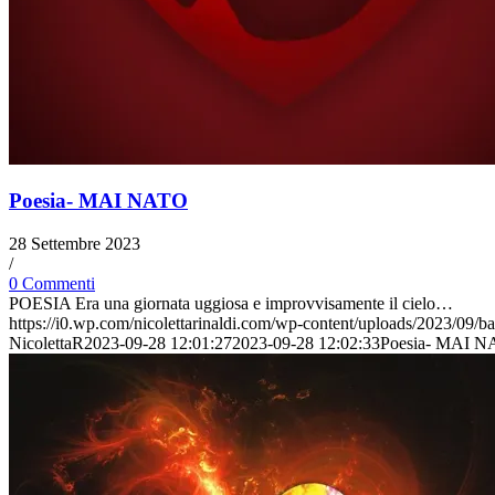
Poesia- MAI NATO
28 Settembre 2023
/
0 Commenti
POESIA Era una giornata uggiosa e improvvisamente il cielo…
https://i0.wp.com/nicolettarinaldi.com/wp-content/uploads/2023/
NicolettaR
2023-09-28 12:01:27
2023-09-28 12:02:33
Poesia- MAI 