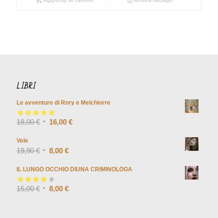
20,00 €.
8,00 €.
LIBRI
Le avventure di Rory e Melchiorre
Valutato
18,00
€
5.00
su
16,00
€
5
Vele
19,90
€
8,00
€
IL LUNGO OCCHIO DIUNA CRIMINOLOGA
Valutato
15,00
€
4.00
8,00
€
su 5