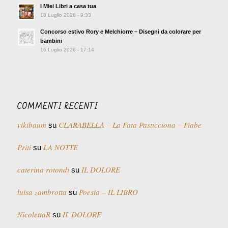
I Miei Libri a casa tua
18 Luglio 2026 - 9:33
Concorso estivo Rory e Melchiorre – Disegni da colorare per
bambini
16 Luglio 2026 - 17:14
COMMENTI RECENTI
vikibaum
CLARABELLA – La Fata Pasticciona – Fiabe
su
Priti
LA NOTTE
su
caterina rotondi
IL DOLORE
su
luisa zambrotta
Poesia – IL LIBRO
su
NicolettaR
IL DOLORE
su