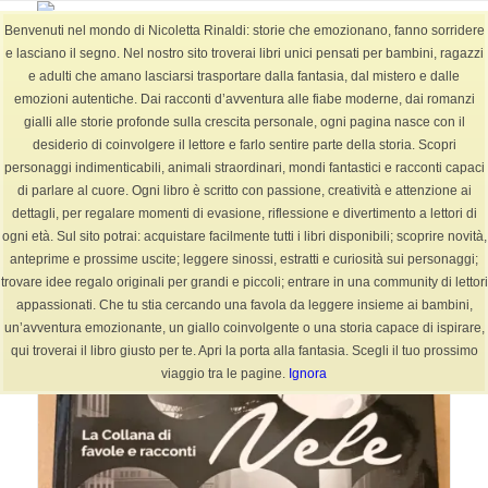
Benvenuti nel mondo di Nicoletta Rinaldi: storie che emozionano, fanno sorridere
e lasciano il segno. Nel nostro sito troverai libri unici pensati per bambini, ragazzi
e adulti che amano lasciarsi trasportare dalla fantasia, dal mistero e dalle
emozioni autentiche. Dai racconti d’avventura alle fiabe moderne, dai romanzi
racconti vari
gialli alle storie profonde sulla crescita personale, ogni pagina nasce con il
Sei in:
Home
/
SHOP Libri
/
Tag: racconti vari
desiderio di coinvolgere il lettore e farlo sentire parte della storia. Scopri
personaggi indimenticabili, animali straordinari, mondi fantastici e racconti capaci
di parlare al cuore. Ogni libro è scritto con passione, creatività e attenzione ai
dettagli, per regalare momenti di evasione, riflessione e divertimento a lettori di
ogni età. Sul sito potrai: acquistare facilmente tutti i libri disponibili; scoprire novità,
Ordinare per
Predefinito
anteprime e prossime uscite; leggere sinossi, estratti e curiosità sui personaggi;
trovare idee regalo originali per grandi e piccoli; entrare in una community di lettori
Mostrare
15 Prodotti per pagina
appassionati. Che tu stia cercando una favola da leggere insieme ai bambini,
un’avventura emozionante, un giallo coinvolgente o una storia capace di ispirare,
qui troverai il libro giusto per te. Apri la porta alla fantasia. Scegli il tuo prossimo
viaggio tra le pagine.
Ignora