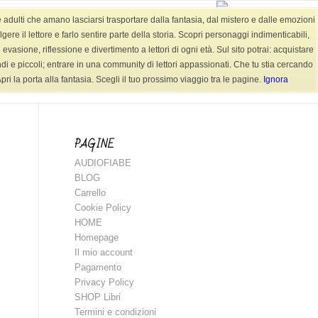
e adulti che amano lasciarsi trasportare dalla fantasia, dal mistero e dalle emozioni
AUDIOFIABE
CONTATTI
SHOP LIBRI
re il lettore e farlo sentire parte della storia. Scopri personaggi indimenticabili,
evasione, riflessione e divertimento a lettori di ogni età. Sul sito potrai: acquistare
randi e piccoli; entrare in una community di lettori appassionati. Che tu stia cercando
ri la porta alla fantasia. Scegli il tuo prossimo viaggio tra le pagine.
Ignora
Sei in:
Home
/
SHOP Libri
/
Tag: libri favole
PAGINE
AUDIOFIABE
BLOG
Carrello
Cookie Policy
HOME
Homepage
Il mio account
Pagamento
Privacy Policy
SHOP Libri
Termini e condizioni