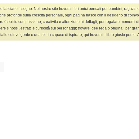
asciano il segno. Nel nostro sito troverai libri unici pensati per bambini, ragazzi 
HOME
LIBRI
LIBRI YANG ADULT
VIDEO
orie profonde sulla crescita personale, ogni pagina nasce con il desiderio di coinvolge
ro è scritto con passione, creatività e attenzione ai dettagli, per regalare momenti di 
ggere sinossi, estratti e curiosità sui personaggi; trovare idee regalo originali per g
 coinvolgente o una storia capace di ispirare, qui troverai il libro giusto per te. Ap