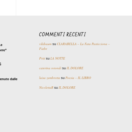
COMMENTI RECENTI
vikibaum
CLARABELLA – La Fata Pasticciona –
su
Le
Fiabe
orre”
Priti
LA NOTTE
su
é
caterina rotondi
IL DOLORE
su
luisa zambrotta
Poesia – IL LIBRO
su
enuto dalle
NicolettaR
IL DOLORE
su