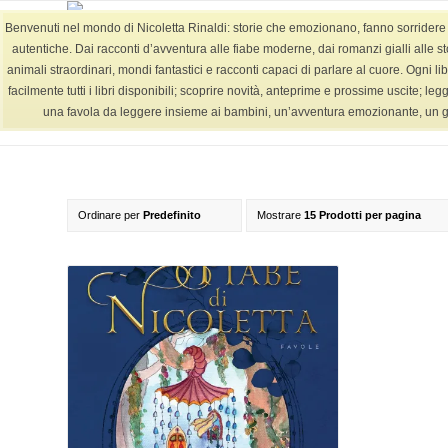
Benvenuti nel mondo di Nicoletta Rinaldi: storie che emozionano, fanno sorridere e l
autentiche. Dai racconti d’avventura alle fiabe moderne, dai romanzi gialli alle st
animali straordinari, mondi fantastici e racconti capaci di parlare al cuore. Ogni lib
facilmente tutti i libri disponibili; scoprire novità, anteprime e prossime uscite; le
libri favole
una favola da leggere insieme ai bambini, un’avventura emozionante, un giallo
Ordinare per
Predefinito
Mostrare
15 Prodotti per pagina