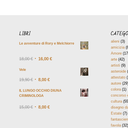
LIBRI
CATEGO
alieni
(3)
Le avventure di Rory e Melchiorre
amicizia
(
Amore
(17
18,00
€
16,00
€
Valutato
5.00
su
arte
(42)
5
artisti
(9)
Vele
asteroide
(
attestato
(
19,90
€
8,00
€
autore
(29
colora
(1)
IL LUNGO OCCHIO DIUNA
concorso 
CRIMINOLOGA
cultura
(55
15,00
€
8,00
€
Valutato
4.00
disegno da
su 5
Estate
(7)
fantascie
favola
(32