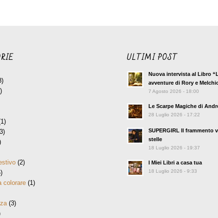
RIE
ULTIMI POST
Nuova intervista al Libro “
8)
avventure di Rory e Melchi
)
7 Agosto 2026 - 18:00
Le Scarpe Magiche di Andr
28 Luglio 2026 - 17:22
1)
SUPERGIRL Il frammento v
3)
stelle
)
18 Luglio 2026 - 19:37
estivo
(2)
I Miei Libri a casa tua
18 Luglio 2026 - 9:33
)
 colorare
(1)
nza
(3)
)