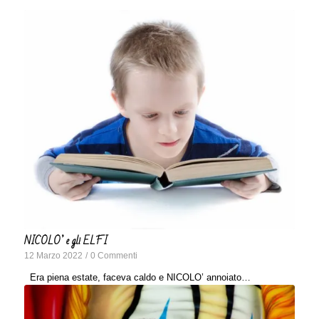
NICOLO’ e gli ELFI
12 Marzo 2022
/
0 Commenti
Era piena estate, faceva caldo e NICOLO’ annoiato…