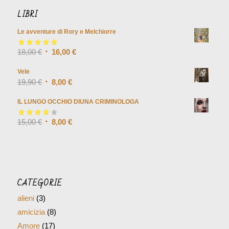
LIBRI
Le avventure di Rory e Melchiorre
Valutato
18,00
€
5.00
su
16,00
€
5
Vele
19,90
€
8,00
€
IL LUNGO OCCHIO DIUNA CRIMINOLOGA
Valutato
15,00
€
4.00
8,00
€
su 5
CATEGORIE
alieni
(3)
amicizia
(8)
Amore
(17)