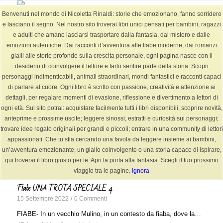
Benvenuti nel mondo di Nicoletta Rinaldi: storie che emozionano, fanno sorridere
e lasciano il segno. Nel nostro sito troverai libri unici pensati per bambini, ragazzi
e adulti che amano lasciarsi trasportare dalla fantasia, dal mistero e dalle
emozioni autentiche. Dai racconti d’avventura alle fiabe moderne, dai romanzi
Tag Archivio per: storie (Pagina 3)
gialli alle storie profonde sulla crescita personale, ogni pagina nasce con il
Sei in:
Home
/
BLOG
/
storie
desiderio di coinvolgere il lettore e farlo sentire parte della storia. Scopri
personaggi indimenticabili, animali straordinari, mondi fantastici e racconti capaci
di parlare al cuore. Ogni libro è scritto con passione, creatività e attenzione ai
dettagli, per regalare momenti di evasione, riflessione e divertimento a lettori di
ogni età. Sul sito potrai: acquistare facilmente tutti i libri disponibili; scoprire novità,
Articoli
anteprime e prossime uscite; leggere sinossi, estratti e curiosità sui personaggi;
trovare idee regalo originali per grandi e piccoli; entrare in una community di lettori
Racconto – VIOLENZA Subdola
appassionati. Che tu stia cercando una favola da leggere insieme ai bambini,
23 Settembre 2022
/
0 Commenti
un’avventura emozionante, un giallo coinvolgente o una storia capace di ispirare,
qui troverai il libro giusto per te. Apri la porta alla fantasia. Scegli il tuo prossimo
Era domenica, ed un gruppo di ragazze, decidono di trascorre…
viaggio tra le pagine.
Ignora
Fiabe UNA TROTA SPECIALE 4
15 Settembre 2022
/
0 Commenti
FIABE- In un vecchio Mulino, in un contesto da fiaba, dove la…