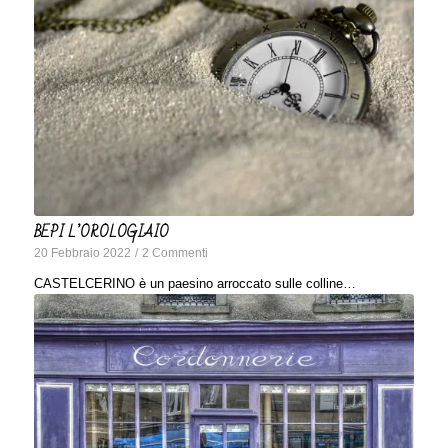
BEPI L’OROLOGIAIO
20 Febbraio 2022
/
2 Commenti
CASTELCERINO è un paesino arroccato sulle colline…