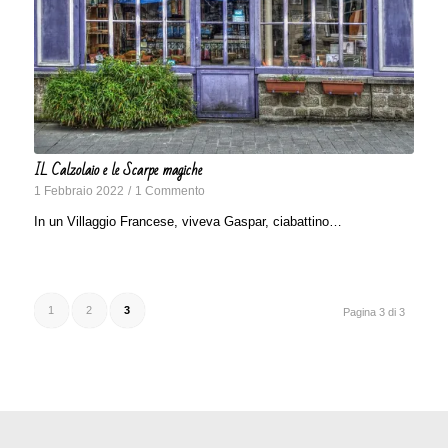
IL Calzolaio e le Scarpe magiche
1 Febbraio 2022
/
1 Commento
In un Villaggio Francese, viveva Gaspar, ciabattino…
1
2
3
Pagina 3 di 3