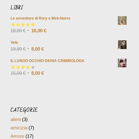
LIBRI
Le avventure di Rory e Melchiorre
Valutato
18,00
€
5.00
su
16,00
€
5
Vele
19,90
€
8,00
€
IL LUNGO OCCHIO DIUNA CRIMINOLOGA
Valutato
15,00
€
4.00
8,00
€
su 5
CATEGORIE
alieni
(3)
amicizia
(7)
Amore
(17)