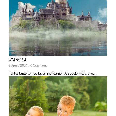
ISABELLA
3 Aprile 2024
/
0 Commenti
Tanto, tanto tempo fa, all’incirca nel IX secolo iniziarono…