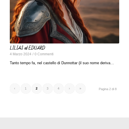
LILIAS ed EDUARD
4 Marzo 2024
/
0 Commenti
Tanto tempo fa, nel castello di Dunnottar (il suo nome deriva…
‹
1
2
3
4
›
»
Pagina 2 di 8