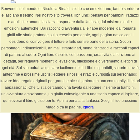
Benvenuti nel mondo di Nicoletta Rinaldi: storie che emozionano, fanno sorridere
e lasciano il segno. Nel nostro sito troverai libri unici pensati per bambini, ragazzi
e adulti che amano lasciarsi trasportare dalla fantasia, dal mistero e dalle
emozioni autentiche. Dai racconti d’avventura alle fiabe moderne, dai romanzi
Tag Archivio per: storie bambini (Pagina 2)
gialli alle storie profonde sulla crescita personale, ogni pagina nasce con il
Sei in:
Home
/
BLOG
/
storie bambini
desiderio di coinvolgere il lettore e farlo sentire parte della storia. Scopri
personaggi indimenticabili, animali straordinari, mondi fantastici e racconti capaci
di parlare al cuore. Ogni libro è scritto con passione, creatività e attenzione ai
dettagli, per regalare momenti di evasione, riflessione e divertimento a lettori di
ogni età. Sul sito potrai: acquistare facilmente tutti i libri disponibili; scoprire novità,
Articoli
anteprime e prossime uscite; leggere sinossi, estratti e curiosità sui personaggi;
trovare idee regalo originali per grandi e piccoli; entrare in una community di lettori
appassionati. Che tu stia cercando una favola da leggere insieme ai bambini,
un’avventura emozionante, un giallo coinvolgente o una storia capace di ispirare,
qui troverai il libro giusto per te. Apri la porta alla fantasia. Scegli il tuo prossimo
viaggio tra le pagine.
Ignora