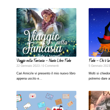
Viaggio nella Fantasia – Nuovo Libro Fiabe
Fiabe – Chi è la
22 Gennaio 2023
/
0 Commenti
5 Gennaio 202
Cari Amici/e vi presento il mio nuovo libro
Molti si chiedo
appena uscito e…
potremo dare 