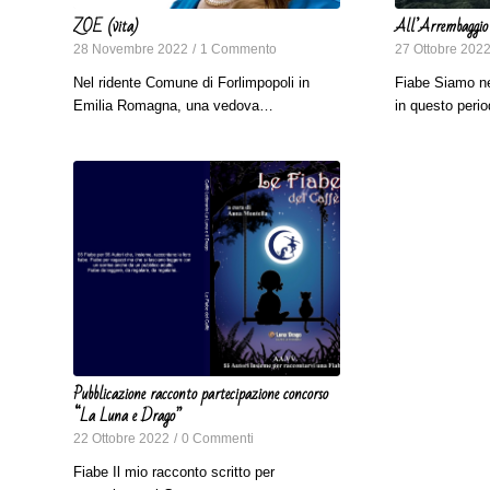
ZOE (vita)
All’Arrembaggio 
28 Novembre 2022
/
1 Commento
27 Ottobre 202
Nel ridente Comune di Forlimpopoli in
Fiabe Siamo ne
Emilia Romagna, una vedova…
in questo per
Pubblicazione racconto partecipazione concorso
“La Luna e Drago”
22 Ottobre 2022
/
0 Commenti
Fiabe Il mio racconto scritto per