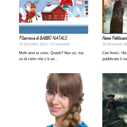
Filastrocca di BABBO NATALE
Nuova Pubblicazi
23 Dicembre 2022
/
0 Commenti
20 Dicembre 2
Molti anni or sono, Quanti? Non so, ma
Cari Amici, His
so di certo che c’è un…
pubblicato il 