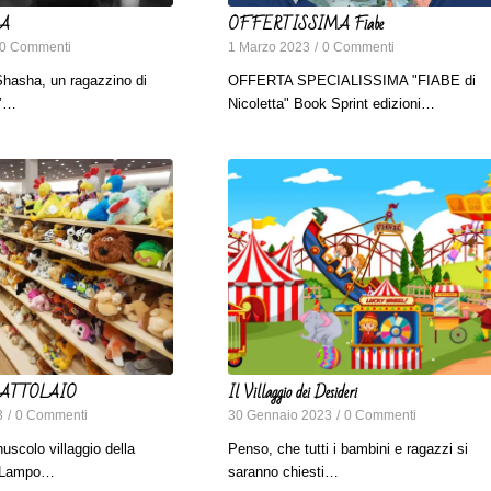
HA
OFFERTISSIMA Fiabe
0 Commenti
1 Marzo 2023
/
0 Commenti
hasha, un ragazzino di
OFFERTA SPECIALISSIMA "FIABE di
o’…
Nicoletta" Book Sprint edizioni…
OCATTOLAIO
Il Villaggio dei Desideri
3
/
0 Commenti
30 Gennaio 2023
/
0 Commenti
uscolo villaggio della
Penso, che tutti i bambini e ragazzi si
va Lampo…
saranno chiesti…