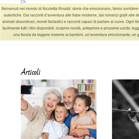
Benvenuti nel mondo di Nicoletta Rinaldi: storie che emozionano, fanno sorridere e l
autentiche. Dai racconti d’avventura alle fiabe moderne, dai romanzi gialli alle st
animali straordinari, mondi fantastici e racconti capaci di parlare al cuore. Ogni lib
facilmente tutti i libri disponibili; scoprire novità, anteprime e prossime uscite; le
Tag Archivio per: letture bambini (Pagina 3)
una favola da leggere insieme ai bambini, un’avventura emozionante, un giallo
Articoli