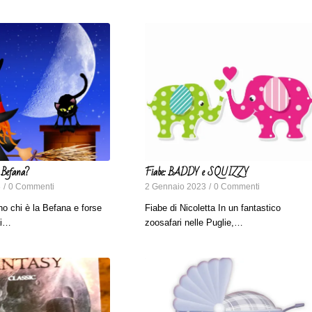
 Befana?
Fiabe: BADDY e SQUIZZY
3
/
0 Commenti
2 Gennaio 2023
/
0 Commenti
no chi è la Befana e forse
Fiabe di Nicoletta In un fantastico
ai…
zoosafari nelle Puglie,…