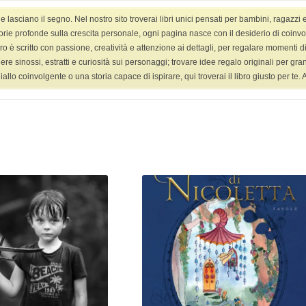
asciano il segno. Nel nostro sito troverai libri unici pensati per bambini, ragazzi 
HOME
LIBRI
LIBRI YANG ADULT
VIDEO
orie profonde sulla crescita personale, ogni pagina nasce con il desiderio di coinvolge
ro è scritto con passione, creatività e attenzione ai dettagli, per regalare momenti di 
ggere sinossi, estratti e curiosità sui personaggi; trovare idee regalo originali per g
 coinvolgente o una storia capace di ispirare, qui troverai il libro giusto per te. Ap