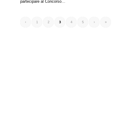
partecipare al Concorso…
‹
1
2
3
4
5
›
»