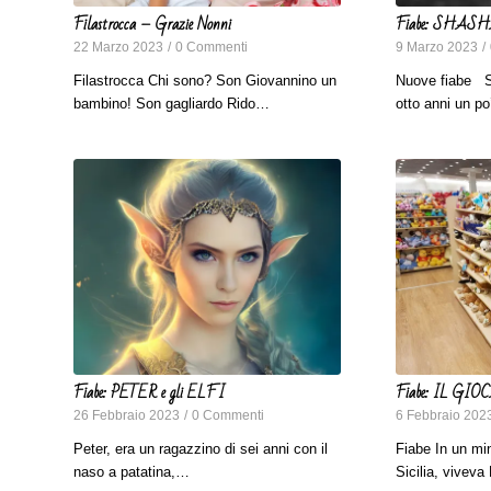
Filastrocca – Grazie Nonni
Fiabe: SHAS
22 Marzo 2023
/
0 Commenti
9 Marzo 2023
/
Filastrocca Chi sono? Son Giovannino un
Nuove fiabe S
bambino! Son gagliardo Rido…
otto anni un p
Fiabe: PETER e gli ELFI
Fiabe: IL GI
26 Febbraio 2023
/
0 Commenti
6 Febbraio 202
Peter, era un ragazzino di sei anni con il
Fiabe In un min
naso a patatina,…
Sicilia, vive