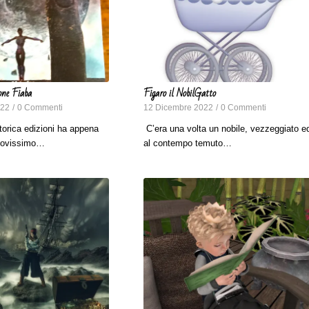
one Fiaba
Figaro il NobilGatto
022
/
0 Commenti
12 Dicembre 2022
/
0 Commenti
torica edizioni ha appena
C’era una volta un nobile, vezzeggiato e
nuovissimo…
al contempo temuto…