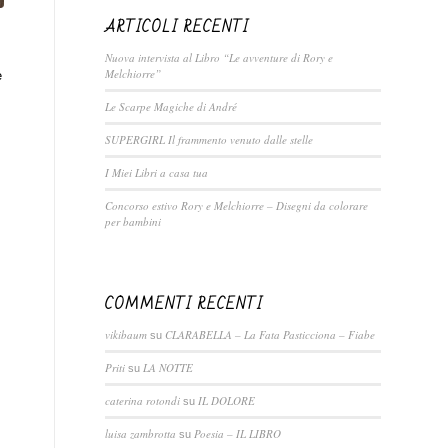
ARTICOLI RECENTI
Nuova intervista al Libro “Le avventure di Rory e
Melchiorre”
è
Le Scarpe Magiche di André
SUPERGIRL Il frammento venuto dalle stelle
I Miei Libri a casa tua
Concorso estivo Rory e Melchiorre – Disegni da colorare
per bambini
COMMENTI RECENTI
vikibaum
CLARABELLA – La Fata Pasticciona – Fiabe
su
Priti
LA NOTTE
su
caterina rotondi
IL DOLORE
su
luisa zambrotta
Poesia – IL LIBRO
su