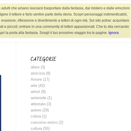
e adulti che amano lasciarsi trasportare dalla fantasia, dal mistero e dalle emozioni
AUDIOFIABE
CONTATTI
SHOP LIBRI
re il lettore e farlo sentire parte della storia. Scopri personaggi indimenticabili,
evasione, riflessione e divertimento a lettori di ogni età. Sul sito potrai: acquistare
randi e piccoli; entrare in una community di lettori appassionati. Che tu stia cercando
ri la porta alla fantasia. Scegli il tuo prossimo viaggio tra le pagine.
Ignora
Sei in:
Home
/
BLOG
/
letture bambini
CATEGORIE
alieni
(3)
amicizia
(8)
Amore
(17)
arte
(42)
artisti
(9)
asteroide
(1)
attestato
(3)
autore
(29)
colora
(1)
concorso estivo
(2)
cultura
(55)