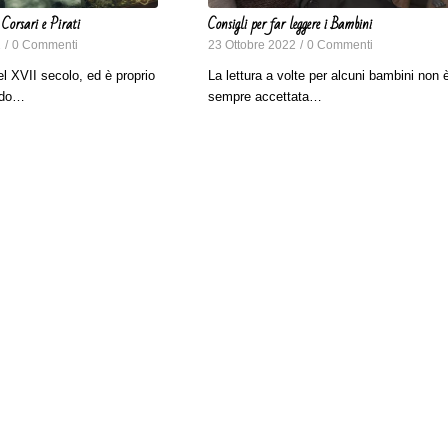
Corsari e Pirati
Consigli per far leggere i Bambini
2
/
0 Commenti
23 Ottobre 2022
/
0 Commenti
l XVII secolo, ed è proprio
La lettura a volte per alcuni bambini non 
iodo…
sempre accettata…