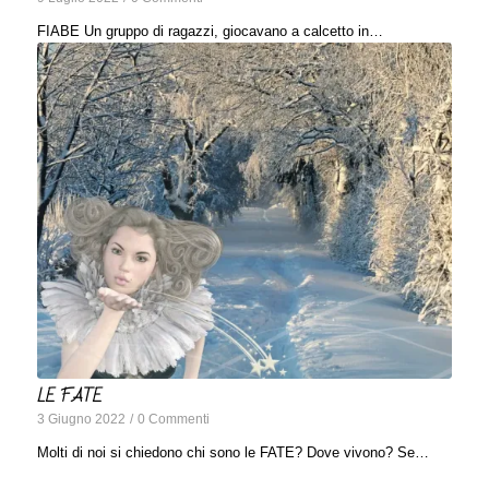
FIABE Un gruppo di ragazzi, giocavano a calcetto in…
LE FATE
3 Giugno 2022
/
0 Commenti
Molti di noi si chiedono chi sono le FATE? Dove vivono? Se…