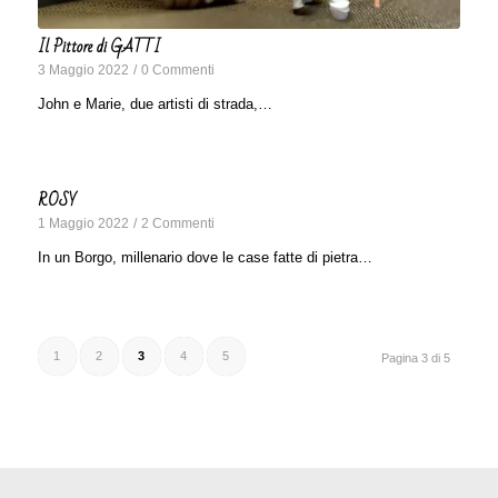
Il Pittore di GATTI
3 Maggio 2022
/
0 Commenti
John e Marie, due artisti di strada,…
ROSY
1 Maggio 2022
/
2 Commenti
In un Borgo, millenario dove le case fatte di pietra…
1
2
3
4
5
Pagina 3 di 5