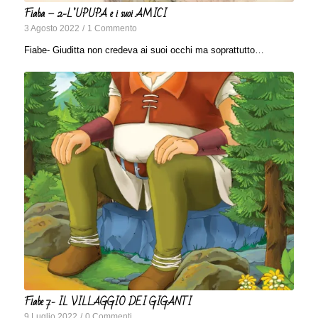
Fiaba – 2-L’UPUPA e i suoi AMICI
3 Agosto 2022
/
1 Commento
Fiabe- Giuditta non credeva ai suoi occhi ma soprattutto…
Fiabe 7- IL VILLAGGIO DEI GIGANTI
9 Luglio 2022
/
0 Commenti