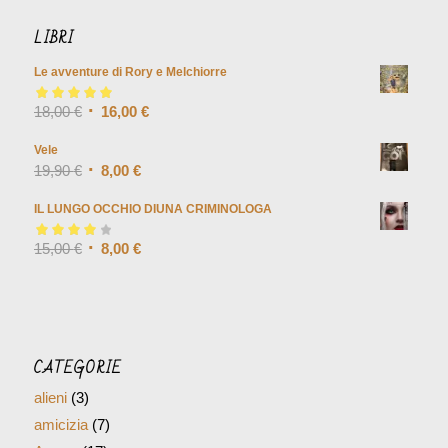
LIBRI
Le avventure di Rory e Melchiorre
Valutato
18,00
€
5.00
su
16,00
€
5
Vele
19,90
€
8,00
€
IL LUNGO OCCHIO DIUNA CRIMINOLOGA
Valutato
15,00
€
4.00
8,00
€
su 5
CATEGORIE
alieni
(3)
amicizia
(7)