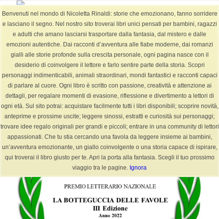
Benvenuti nel mondo di Nicoletta Rinaldi: storie che emozionano, fanno sorridere
e lasciano il segno. Nel nostro sito troverai libri unici pensati per bambini, ragazzi
e adulti che amano lasciarsi trasportare dalla fantasia, dal mistero e dalle
emozioni autentiche. Dai racconti d’avventura alle fiabe moderne, dai romanzi
Tag Archivio per: fiabe buonanotte (Pagina 3)
gialli alle storie profonde sulla crescita personale, ogni pagina nasce con il
Sei in:
Home
/
BLOG
/
fiabe buonanotte
desiderio di coinvolgere il lettore e farlo sentire parte della storia. Scopri
personaggi indimenticabili, animali straordinari, mondi fantastici e racconti capaci
di parlare al cuore. Ogni libro è scritto con passione, creatività e attenzione ai
dettagli, per regalare momenti di evasione, riflessione e divertimento a lettori di
ogni età. Sul sito potrai: acquistare facilmente tutti i libri disponibili; scoprire novità,
Articoli
anteprime e prossime uscite; leggere sinossi, estratti e curiosità sui personaggi;
trovare idee regalo originali per grandi e piccoli; entrare in una community di lettori
appassionati. Che tu stia cercando una favola da leggere insieme ai bambini,
un’avventura emozionante, un giallo coinvolgente o una storia capace di ispirare,
qui troverai il libro giusto per te. Apri la porta alla fantasia. Scegli il tuo prossimo
viaggio tra le pagine.
Ignora